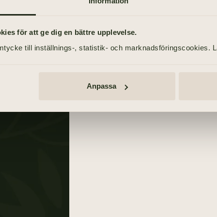
Information
TIDNINGSANNONSER
Göteborgs-Posten
es för att ge dig en bättre upplevelse.
2 maj 2021
d
tycke till inställnings-, statistik- och marknadsföringscookies. 
Anpassa