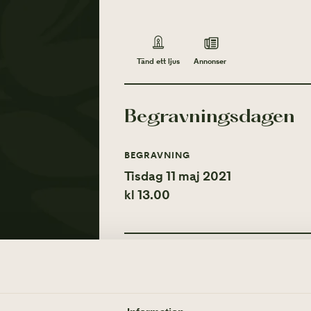
Annonser
Tänd ett ljus
Begravningsdagen
BEGRAVNING
Tisdag 11 maj 2021
kl 13.00
Tänd ett ljus
Annonser
TÄND ETT LJUS