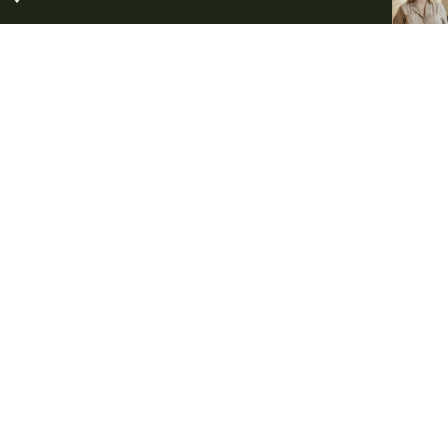
FÖR DIG SOM DELTAGARE PÅ BEGRAVNING
Kom ihåg inför
begravningen
Vissa saker är viktiga att känna till när du ska delta på en
begravning. Här har vi samlat lite information om
blommor, gåvor och annat som du kan bidra med för att
göra avskedet minnesvärt och personligt.
Blommor och handbukett
Minnesgåvor
Tänd ett ljus
Klädsel