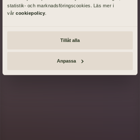
statistik- och marknadsföringscookies. Läs mer i
vår
cookiepolicy
.
SÖK BEGRAVNING
Tillåt alla
Tänd ett ljus och lämna minnesord
Anmäl dig · Se vägbeskrivning
Anpassa