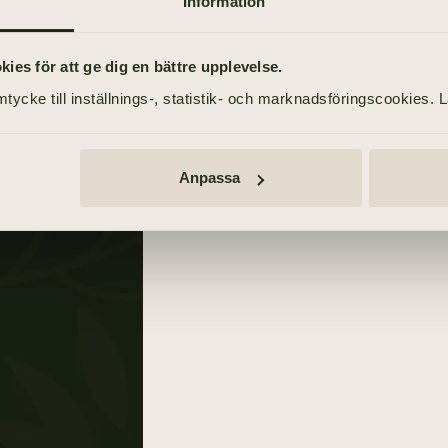
Information
TIDNINGSANNONSER
Göteborgs-Posten
es för att ge dig en bättre upplevelse.
son
8 maj 2021
tycke till inställnings-, statistik- och marknadsföringscookies. 
Dagens Nyheter
8 maj 2021
Svenska Dagbladet
Anpassa
8 maj 2021