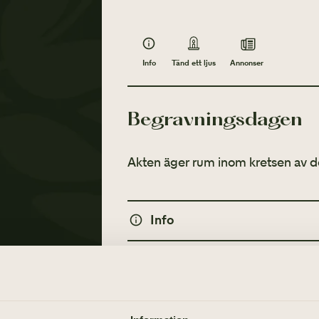
Info
Annonser
Tänd ett ljus
Begravningsdagen
Akten äger rum inom kretsen av d
Info
MINNESGÅVOR
Tänd ett ljus
Göteborgs Räddningsmission
Annonser
TÄND ETT LJUS