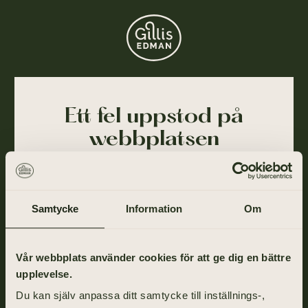
Ett fel uppstod på
webbplatsen
Ajdå! Vår webbplats stötte på ett tillfälligt fel och
kunde inte slutföra din förfrågan. Felet har blivit
rapporterat till oss och vi arbetar på att lösa det så
Samtycke
Information
Om
snart som möjligt.
Gå tillbaka till startsidan om du vill fortsätta ditt
Vår webbplats använder cookies för att ge dig en bättre
besök eller ring oss på
031-355 40 00
.
upplevelse.
Du kan själv anpassa ditt samtycke till inställnings-,
TILL STARTSIDAN