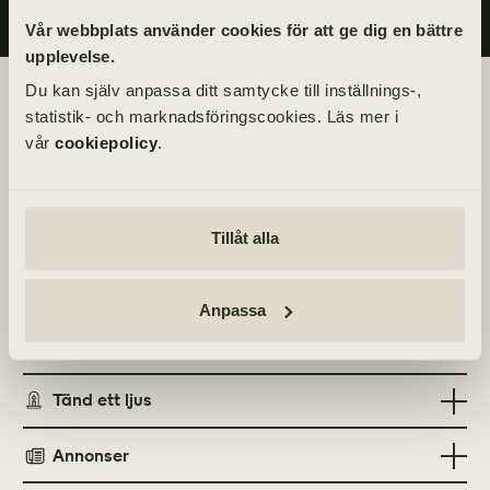
Vår webbplats använder cookies för att ge dig en bättre
upplevelse.
Begravningsdagen
Du kan själv anpassa ditt samtycke till inställnings-,
statistik- och marknadsföringscookies. Läs mer i
vår
cookiepolicy
.
BEGRAVNING
Tisdag 20 april 2021
kl 12.00
Tillåt alla
PLATS
Fridhems kapell
Anpassa
Fredenslundsvägen, 422 59 Hisings Backa
Tänd ett ljus
Annonser
TÄND ETT LJUS