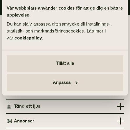
Vår webbplats använder cookies för att ge dig en bättre
upplevelse.
Begravningsdagen
Du kan själv anpassa ditt samtycke till inställnings-,
statistik- och marknadsföringscookies. Läs mer i
vår
cookiepolicy
.
BEGRAVNING
Torsdag 27 maj 2021
kl 14.00
Tillåt alla
PLATS
Lundby nya kyrka
Anpassa
Lundbygatan 2, 418 76 Göteborg
Tänd ett ljus
Annonser
TÄND ETT LJUS