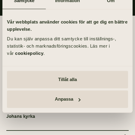
Samtycke
Information
Om
Vår webbplats använder cookies för att ge dig en bättre
Begravningsdagen
upplevelse.
Du kan själv anpassa ditt samtycke till inställnings-,
BEGRAVNING
statistik- och marknadsföringscookies. Läs mer i
Onsdag 30 juni 2021
vår
cookiepolicy
.
kl 14.00
PLATS
Tillåt alla
Örgryte nya kyrka
Lennart Svegelius V 10, 412 74 Göteborg
Anpassa
ÖVRIGA TILLFÄLLEN
Tacksägelse – söndag 20 juni 2021, kl 11.00 – Carl
Johans kyrka