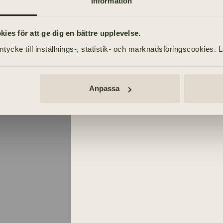
Information
TIDNINGSANNONSER
Göteborgs-Posten
es för att ge dig en bättre upplevelse.
22 maj 2021
tycke till inställnings-, statistik- och marknadsföringscookies. 
öm
Anpassa