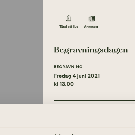
Annonser
Tänd ett ljus
Begravningsdagen
BEGRAVNING
Fredag 4 juni 2021
kl 13.00
Tänd ett ljus
Annonser
TÄND ETT LJUS