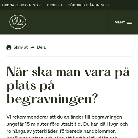
ORDNA BEGRAVNING
JURIDIK
SÖK DIREKTSÄNDNING
MENY
Skriv ut
Dela
När ska man vara på
plats på
begravningen?
Vi rekommenderar att du anländer till begravningen
ungefär 15 minuter före utsatt tid. Du kan då i lugn och
ro hänga av ytterkläder, förbereda handblommor,