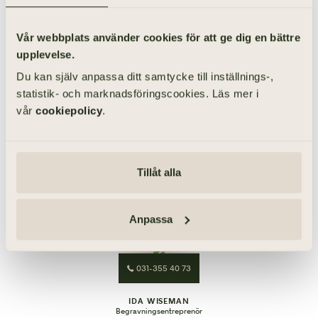
Vår webbplats använder cookies för att ge dig en bättre
upplevelse.
Du kan själv anpassa ditt samtycke till inställnings-,
statistik- och marknadsföringscookies. Läs mer i
vår
cookiepolicy
.
Tillåt alla
031-355 40 61
ANDERS LEVIN
Anpassa
Begravningsentreprenör
031-355 40 73
IDA WISEMAN
Begravningsentreprenör