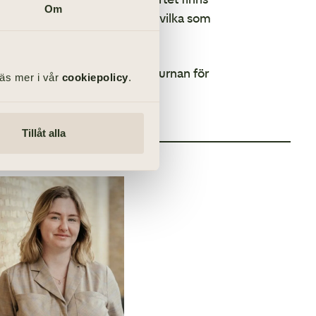
Om
las, namn på kompositörer, vilka som
och ordning till kistan eller urnan för
Läs mer i vår
cookiepolicy
.
.
OSS
Tillåt alla