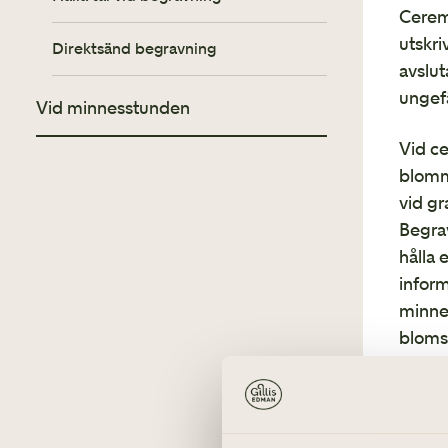
Ceremo
Blommor och handbukett
utskri
Direktsänd begravning
avslut
Kontakta anhöriga
ungefä
Vid minnesstunden
Barn på begravning
Vid ce
blomma
Prata med barn om död och
vid g
begravning
Begrav
hålla 
inform
minnes
bloms
Pr
Begrav