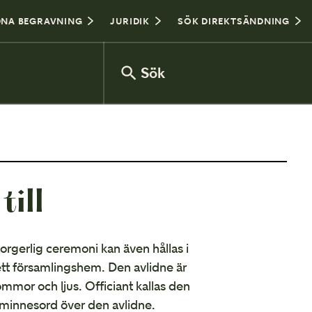
NA BEGRAVNING
JURIDIK
SÖK DIREKTSÄNDNING
Sök
Var sitter man i kyrkan?
ill
Hålla tal vid begravning
borgerlig ceremoni kan även hållas i
 ett församlingshem. Den avlidne är
ommor och ljus. Officiant kallas den
 minnesord över den avlidne.