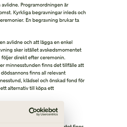
n avlidne. Programordningen är
nkomst. Kyrkliga begravningar inleds och
 ceremonier. En begravning brukar ta
den avlidne och att lägga en enkel
avning sker istället avskedsmomentet
öljer direkt efter ceremonin.
 minnesstunden finns det tillfälle att
es dödsannons finns all relevant
nnesstund, klädsel och önskad fond för
t alternativ till köpa ett
remonin börjar. I programkortet finns