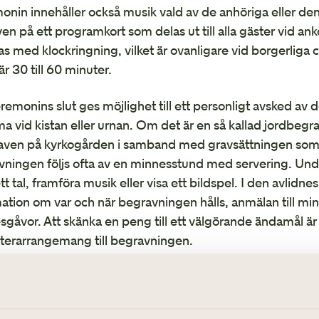
Så går en minnesstund till
nin innehåller också musik vald av de anhöriga eller de
ven på ett programkort som delas ut till alla gäster vid a
as med klockringning, vilket är ovanligare vid borgerliga
r 30 till 60 minuter.
remonins slut ges möjlighet till ett personligt avsked av 
 vid kistan eller urnan. Om det är en så kallad jordbegr
raven på kyrkogården i samband med gravsättningen som f
ningen följs ofta av en minnesstund med servering. Under
ett tal, framföra musik eller visa ett bildspel. I den avlidn
ation om var och när begravningen hålls, anmälan till mi
gåvor. Att skänka en peng till ett välgörande ändamål är et
terarrangemang till begravningen.
ogramkort
ningsentreprenören delar ut programkorten strax före ce