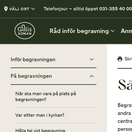
Telefonjour – alltid öppet
031-355 40 0
VÄLJ ORT
Råd inför begravning
Anm
INFÖR BEGRAVNINGEN
Skr
Inför begravningen
Vad kan du säga och göra?
På begravningen
Vad kan du säga och göra?
Så
Vett och etikett vid begravning
Klädsel
Klädsel på begravning
När ska man vara på plats på
begravningen?
En liten guide
Begrav
Tänd ett ljus
andra 
Tänd ett ljus
Var sitter man i kyrkan?
centra
Tänd ett ljus och lämna en hälsning
Minnesgåvor
perso
Hålla tal vid begravning