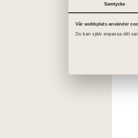
Samtycke
ordni
framf
Vår webbplats använder cooki
Vid 
Du kan själv anpassa ditt sam
ett si