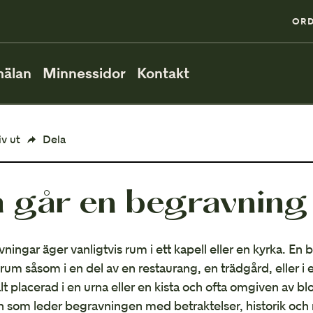
0
ORD
älan
Minnessidor
Kontakt
PÅ BEGRAVNINGEN
iv ut
Dela
Så går en begravning till
 går en begravning t
När ska man vara på plats?
Direktsänd begravning
ningar äger vanligtvis rum i ett kapell eller en kyrka. En 
rum såsom i en del av en restaurang, en trädgård, eller i
VID MINNESSTUNDEN
lt placerad i en urna eller en kista och ofta omgiven av bl
n som leder begravningen med betraktelser, historik och