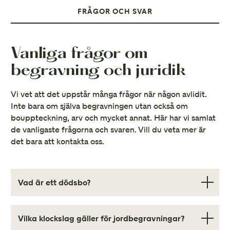
FRÅGOR OCH SVAR
Vanliga frågor om
begravning och juridik
Vi vet att det uppstår många frågor när någon avlidit.
Inte bara om själva begravningen utan också om
bouppteckning, arv och mycket annat. Här har vi samlat
de vanligaste frågorna och svaren. Vill du veta mer är
det bara att kontakta oss.
Vad är ett dödsbo?
Ett dödsbo är de samlade egendomar som en människa
lämnar efter sig. Dödsboet är en så kallad juridisk person,
Vilka klockslag gäller för jordbegravningar?
vilket innebär särskilda omständigheter. Exempelvis upphör