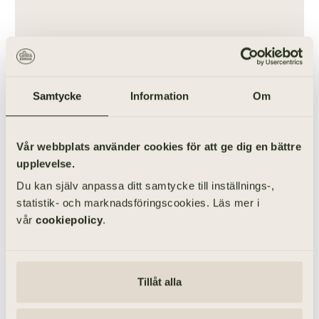
Checklista efter dödsfall
En översikt på saker du måste ordna direkt och annat
som kan vänta.
Samtycke
Information
Om
Vår webbplats använder cookies för att ge dig en bättre
upplevelse.
Du kan själv anpassa ditt samtycke till inställnings-,
statistik- och marknadsföringscookies. Läs mer i
vår
cookiepolicy
.
Tillåt alla
Vad kostar en begravning?