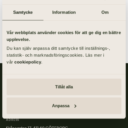
Samtycke
Information
Om
SÖK BEGRAVNING
Vår webbplats använder cookies för att ge dig en bättre
upplevelse.
Du kan själv anpassa ditt samtycke till inställnings-,
statistik- och marknadsföringscookies. Läs mer i
vår
cookiepolicy
.
Gillis Edman är en av Sveriges mest anlitade begravningsbyråer.
På våra kontor fördelade över hela Västsverige hjälper vi kunder
Tillåt alla
med personliga begravningar och familjejuridik.
Anpassa
ADRESS