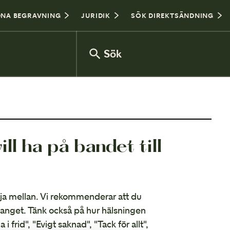
NA BEGRAVNING
JURIDIK
SÖK DIREKTSÄNDNING
Sök
Var sitter man i kyrkan?
ill ha på bandet till
Hålla tal vid begravning
älja mellan. Vi rekommenderar att du
emanget. Tänk också på hur hälsningen
i frid", "Evigt saknad", "Tack för allt",