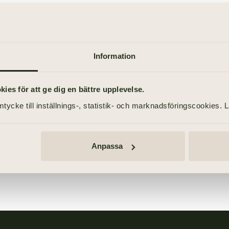
Så går en minnesstund till
ltid i våra hjärtan".
Information
es för att ge dig en bättre upplevelse.
tycke till inställnings-, statistik- och marknadsföringscookies. 
Anpassa