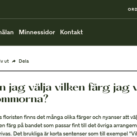
0
ORD
älan
Minnessidor
Kontakt
PÅ BEGRAVNINGEN
iv ut
Dela
Så går en begravning till
 jag välja vilken färg jag v
När ska man vara på plats?
ommorna?
Direktsänd begravning
s floristen finns det många olika färger och nyanser att v
VID MINNESSTUNDEN
 en färg på bandet som passar fint till det övriga arrang
rivas. Det brukliga är korta sentenser som till exempel "Vila 