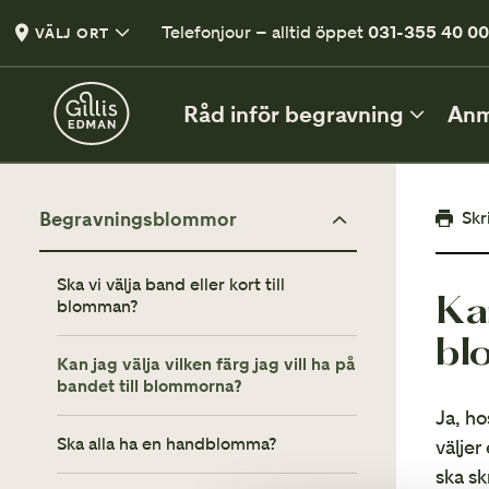
Telefonjour – alltid öppet
031-355 40 0
VÄLJ ORT
Råd inför begravning
Anm
INFÖR BEGRAVNINGEN
Skr
Begravningsblommor
Vad kan du säga och göra?
Ska vi välja band eller kort till
Kan
Vett och etikett vid begravning
blomman?
bl
Klädsel på begravning
Kan jag välja vilken färg jag vill ha på
En liten guide
bandet till blommorna?
Ja, ho
Tänd ett ljus
Ska alla ha en handblomma?
väljer
Tänd ett ljus och lämna en hälsning
ska sk