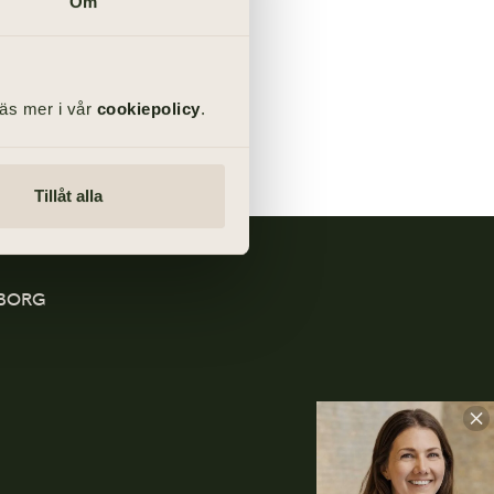
Om
Läs mer i vår
cookiepolicy
.
Tillåt alla
EBORG