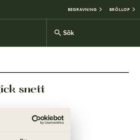
BEGRAVNING
BRÖLLOP
Sök
Försäkringsinventering
ick snett
Vanliga frågor om arv