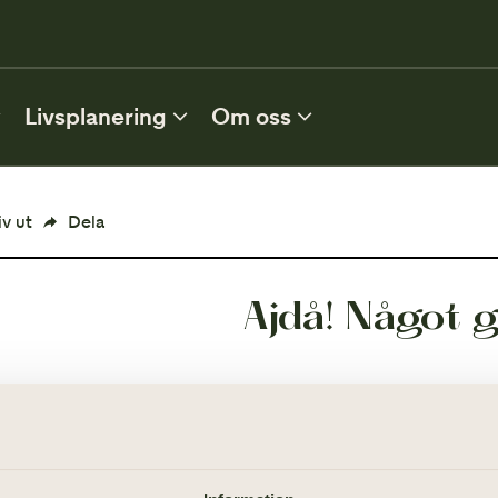
0
Livsplanering
Om oss
FLER TJÄNSTER
iv ut
Dela
Förvaltning
Ajdå! Något g
MER INFORMATION
Vem ärver?