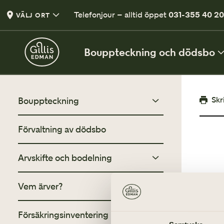
Telefonjour – alltid öppet
031-355 40 2
VÄLJ ORT
Bouppteckning och dödsbo
VÅRA TJÄNSTER
Skr
Bouppteckning
Bouppteckning
Förvaltning av dödsbo
Vad är en bouppteckning?
Samanställning av den avlidnes tillgångar
Så går en bouppteckning till
Arvskifte och bodelning
Arvskifte och bodelning
Avtal om hur arvet fördelas
Vanliga frågor om bouppteckning
Vem ärver?
Vad är en bodelning?
Vanliga frågor om bodelning och
Försäkringsinventering
Vanliga frågor om arv
arvskifte