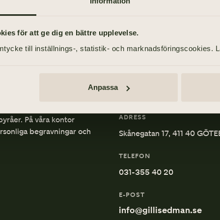
Information
es för att ge dig en bättre upplevelse.
tycke till inställnings-, statistik- och marknadsföringscookies. 
Anpassa
ADRESS
byråer. På våra kontor
ersonliga begravningar och
Skånegatan 17, 411 40 GÖT
TELEFON
031-355 40 20
E-POST
info@gillisedman.se