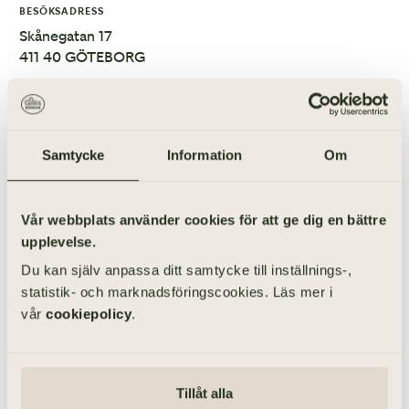
BESÖKSADRESS
Skånegatan 17
411 40 GÖTEBORG
031-355 40 46
Samtycke
Information
Om
CAJSA LÖFMARK
Jur. Kand./jurist
Vår webbplats använder cookies för att ge dig en bättre
upplevelse.
Du kan själv anpassa ditt samtycke till inställnings-,
031-355 40 56
statistik- och marknadsföringscookies. Läs mer i
vår
cookiepolicy
.
CARL-JOHAN
SÖDERSTRÖM
Jurist / LL.M.
Tillåt alla