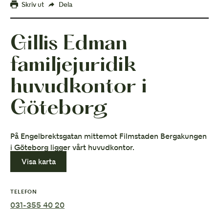
Skriv ut
Dela
Gillis Edman
familjejuridik
huvudkontor i
Göteborg
På Engelbrektsgatan mittemot Filmstaden Bergakungen
i Göteborg ligger vårt huvudkontor.
Visa karta
TELEFON
031-355 40 20