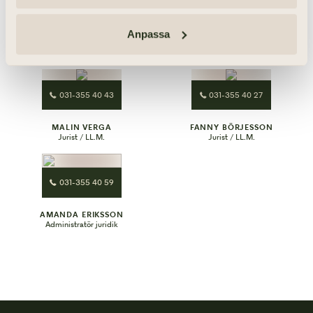
031-355 40 45
031-355 40 26
EVA MELLBERG
SARA PALM GRANAT
Anpassa
Administratör juridik &
Jurist / LL.M.
boutredare
031-355 40 43
031-355 40 27
MALIN VERGA
FANNY BÖRJESSON
Jurist / LL.M.
Jurist / LL.M.
031-355 40 59
AMANDA ERIKSSON
Administratör juridik