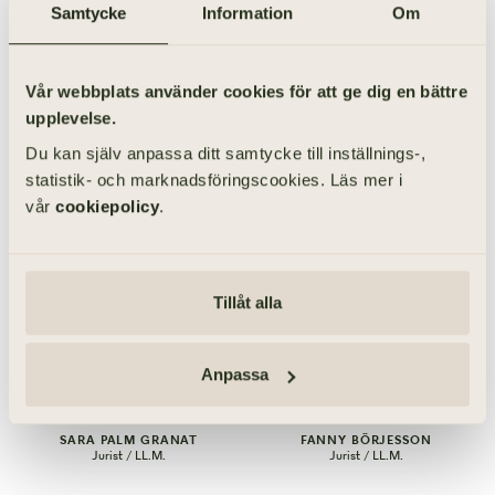
0322-20 73 00
Samtycke
Information
Om
BESÖKSADRESS
Kungsgatan 45
Vår webbplats använder cookies för att ge dig en bättre
441 31 ALINGSÅS
upplevelse.
Du kan själv anpassa ditt samtycke till inställnings-,
statistik- och marknadsföringscookies. Läs mer i
vår
cookiepolicy
.
Tillåt alla
Anpassa
031-355 40 26
031-355 40 27
SARA PALM GRANAT
FANNY BÖRJESSON
Jurist / LL.M.
Jurist / LL.M.