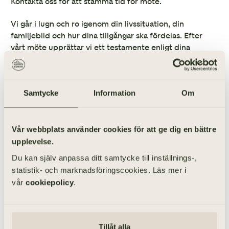
Kontakta oss för att stämma tid för möte.
Vi går i lugn och ro igenom din livssituation, din
familjebild och hur dina tillgångar ska fördelas. Efter
vårt möte upprättar vi ett testamente enligt dina
önskemål.
Testamentet ska vara skriftligt och innehålla:
Samtycke
Information
Om
Vem som har upprättat testamentet.
Att det är ett testamente.
Vår webbplats använder cookies för att ge dig en bättre
Datum för upprättandet av testamentet.
upplevelse.
Du kan själv anpassa ditt samtycke till inställnings-,
Att testamentet är bevittnat – vilket intygas med
statistik- och marknadsföringscookies. Läs mer i
ort, datum, namnteckning och namnförtydligande.
vår
cookiepolicy
.
Tillåt alla