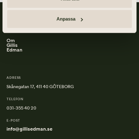
Gillis Edman är en av Sveriges mest anlitade begravningsbyråer.
Anpassa
På våra kontor fördelade över hela Västsverige hjälper vi kunder
med personliga begravningar och familjejuridik.
Om
Gillis
Edman
ADRESS
Skånegatan 17, 411 40 GÖTEBORG
TELEFON
031-355 40 20
E-POST
info@gillisedman.se