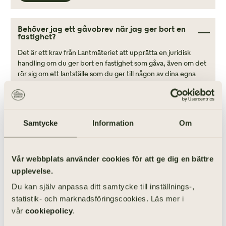
Behöver jag ett gåvobrev när jag ger bort en
fastighet?
Det är ett krav från Lantmäteriet att upprätta en juridisk
handling om du ger bort en fastighet som gåva, även om det
rör sig om ett lantställe som du ger till någon av dina egna
barn.
LÄS MER
Samtycke
Information
Om
Behöver jag ett gåvobrev när jag ger en
penninggåva?
Vår webbplats använder cookies för att ge dig en bättre
Om det är ett större belopp är det alltid klokt att upprätta
upplevelse.
ett gåvobrev. Bland annat är det viktigt att ta hänsyn till om
Du kan själv anpassa ditt samtycke till inställnings-,
gåvan är ett förskott på arv och om gåvan ska vara enskild
statistik- och marknadsföringscookies. Läs mer i
egendom för gåvotagaren.
vår
cookiepolicy
.
LÄS MER