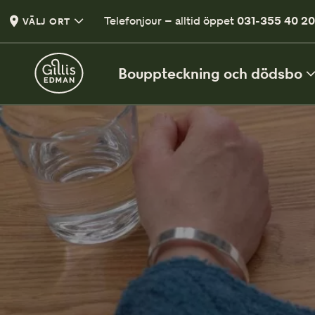
Telefonjour – alltid öppet
031-355 40 2
VÄLJ ORT
Bouppteckning och dödsbo
VÅRA TJÄNSTER
Bouppteckning
Samanställning av den avlidnes tillgångar
Arvskifte och bodelning
Avtal om hur arvet fördelas