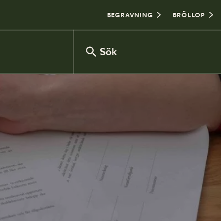
BEGRAVNING
BRÖLLOP
Sök
Försäkringsinventering
Vanliga frågor om arv