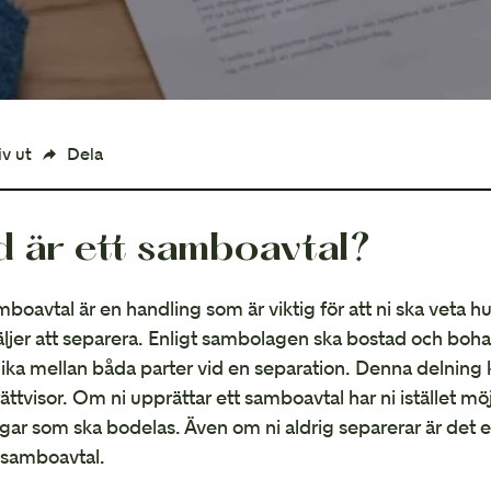
iv ut
Dela
d är ett samboavtal?
mboavtal är en handling som är viktig för att ni ska veta hu
äljer att separera. Enligt sambolagen ska bostad och bo
lika mellan båda parter vid en separation. Denna delning kan 
ättvisor. Om ni upprättar ett samboavtal har ni istället m
ngar som ska bodelas. Även om ni aldrig separerar är det e
 samboavtal.