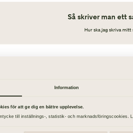
Så skriver man ett 
Hur ska jag skriva mit
FRÅGOR OCH 
nliga frågor om
Information
B
mboavtal
k
I
es för att ge dig en bättre upplevelse.
j
 svaren på de vanligaste frågorna om samboavtal.
tycke till inställnings-, statistik- och marknadsföringscookies. 
K
o
ta oss gärna om du undrar över något annat eller
k
N
t boka ett möte med någon av våra jurister.