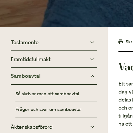
Skr
Testamente
Framtidsfullmakt
Så skaffar du ett testamente
Va
Förvaring av testamente
Samboavtal
Frågor och svar om framtidsfullmakt
Ett sa
dag v
Frågor och svar om testamente
Så skriver man ett samboavtal
delas 
och or
Frågor och svar om samboavtal
tillgå
ha ett
Äktenskapsförord