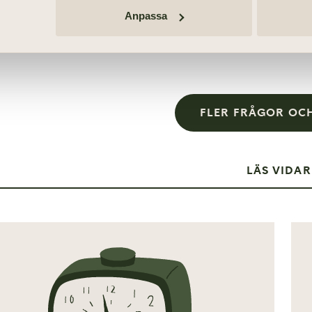
pa
in
Ä
Anpassa
vi
o
dä
is
Sa
g
må
g
ka
FLER FRÅGOR OC
LÄS VIDAR