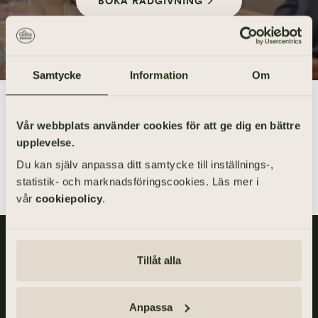
BOKA RÅDGIVNING
Samtycke
Information
Om
Skriv ut
Dela
Vår webbplats använder cookies för att ge dig en bättre
upplevelse.
Du kan själv anpassa ditt samtycke till inställnings-,
statistik- och marknadsföringscookies. Läs mer i
vår
cookiepolicy
.
Gillis Edman är en av Sveriges mest anlitade begravningsbyråer.
På våra kontor fördelade över hela Västsverige hjälper vi kunder
Tillåt alla
med personliga begravningar och familjejuridik.
Om
Anpassa
Gillis