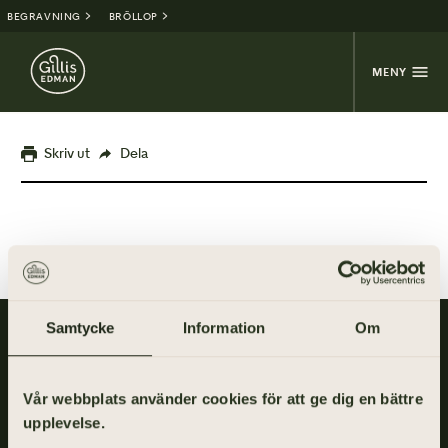
BEGRAVNING
BRÖLLOP
MENY
Skriv ut
Dela
Samtycke
Information
Om
Gillis Edman är en av Sveriges mest anlitade begravningsbyråer.
På våra kontor fördelade över hela Västsverige hjälper vi kunder
med personliga begravningar och familjejuridik.
Vår webbplats använder cookies för att ge dig en bättre
Om
upplevelse.
Gillis