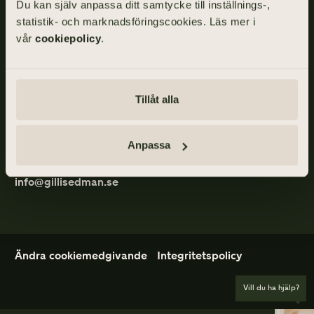
Edman
Du kan själv anpassa ditt samtycke till inställnings-,
statistik- och marknadsföringscookies. Läs mer i
vår
cookiepolicy
.
ADRESS
Skånegatan 17, 411 40 GÖTEBORG
Tillåt alla
TELEFON
031-355 40 20
Anpassa
E-POST
info@gillisedman.se
Ändra cookiemedgivande
Integritetspolicy
Vill du ha hjälp?