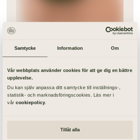
Framtidsfullmakt
Samtycke
Information
Om
Vem sköter din ekonomi om du inte längre kan? Vi fixar
gärna en fullmakt.
Vår webbplats använder cookies för att ge dig en bättre
upplevelse.
Du kan själv anpassa ditt samtycke till inställnings-,
statistik- och marknadsföringscookies. Läs mer i
Arvskifte
vår
cookiepolicy
.
Har ni någon som hjälper er att fördela arvet på rätt
sätt? Fråga oss annars.
Tillåt alla