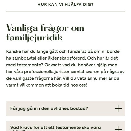
HUR KAN VI HJÄLPA DIG?
Vanliga frågor om
familjejuridik
Kanske har du länge gått och funderat på om ni borde
ha samboavtal eller äktenskapsförord. Och hur är det
med testamente? Oavsett vad du behöver hjälp med
har våra professionella jurister samlat svaren på några av
de vanligaste frågorna här. Vill du veta ännu mer är du
varmt välkommen att boka tid hos oss!
Får jag gå in i den avlidnes bostad?
Dödsbodelägarna förvaltar dödsboet tillsammans. Så länge
alla dödsbodelägarna är överens kan ni vidta flera åtgärder.
Vad krävs för att ett testamente ska vara