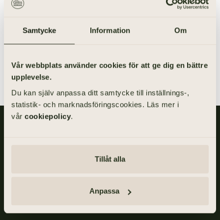
DIREKTNUMMER
E-POST
Samtycke
Information
Om
031-355 40 27
fanny.borjesson@gillisedman.se
LADDA NER VCARD
Vår webbplats använder cookies för att ge dig en bättre
upplevelse.
Du kan själv anpassa ditt samtycke till inställnings-,
statistik- och marknadsföringscookies. Läs mer i
vår
cookiepolicy
.
Gillis Edman är en av Sveriges mest anlitade begravningsbyråer.
På våra kontor fördelade över hela Västsverige hjälper vi kunder
med personliga begravningar och familjejuridik.
Tillåt alla
Om
Gillis
Edman
Anpassa