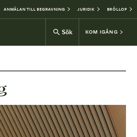
ANMÄLAN TILL BEGRAVNING
JURIDIK
BRÖLLOP
Sök
KOM IGÅNG
Vad kostar en begravning?
ng
Jordbegravning eller kremering
Begravningsceremoni
Gravplats
Vanliga frågor