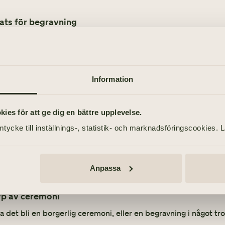
ats för begravning
atsen för begravningen är viktig att fundera över: Vill ni vara i e
vet?
 ni har en tanke om en speciell plats redan nu (kyrka, kapell el
Information
ecifik plats för begravning
es för att ge dig en bättre upplevelse.
tycke till inställnings-, statistik- och marknadsföringscookies. 
Anpassa
yp av ceremoni
a det bli en borgerlig ceremoni, eller en begravning i något tr