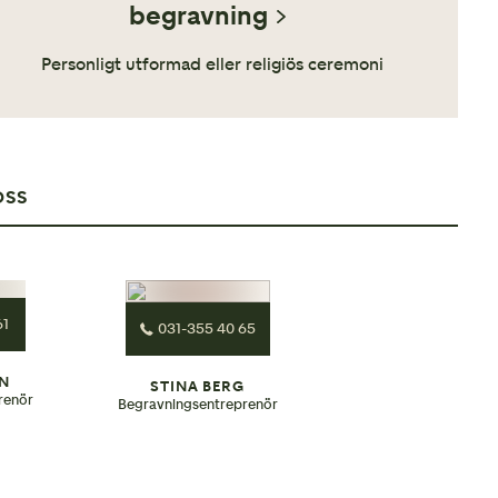
begravning
Personligt utformad eller religiös ceremoni
OSS
61
031-355 40 65
IN
STINA BERG
renör
Begravningsentreprenör