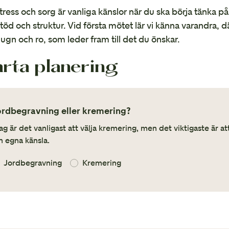
tress och sorg är vanliga känslor när du ska börja tänka på 
öd och struktur. Vid första mötet lär vi känna varandra, d
 lugn och ro, som leder fram till det du önskar.
arta planering
ordbegravning eller kremering?
ag är det vanligast att välja kremering, men det viktigaste är a
n egna känsla.
Jordbegravning
Kremering