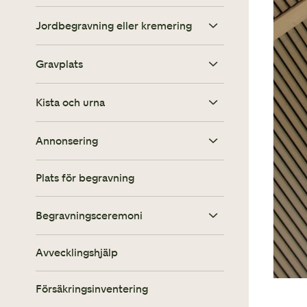
Att planera begravning
Allt du behöver tänka på
Jordbegravning eller kremering
Borgerlig begravning
Begravning i Svenska kyrkan
Gravplats
Jordbegravning
Kremering
Kista och urna
Familjegrav
Annonsering
Minneslund
Kista
Gravsten
Plats för begravning
Askgravlund
Urna
Dödsannons
Gravskötselavtal
Askgravplats
Begravningsceremoni
Digital minnessida
Till havs
Avvecklingshjälp
Minnesstund
Försäkringsinventering
Begravningsblommor