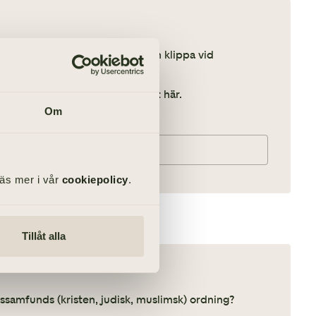
n kyrka, i en festlokal eller på en klippa vid
ler något helt annat) – skriv det här.
Om
Läs mer i vår
cookiepolicy
.
Tillåt alla
ossamfunds (kristen, judisk, muslimsk) ordning?