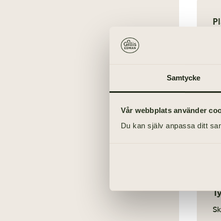
Vanliga frågor om kista
Pl
Vanliga frågor om försäkring
Pl
ha
Om
Samtycke
Sp
Vår webbplats använder cooki
Du kan själv anpassa ditt sam
T
Sk