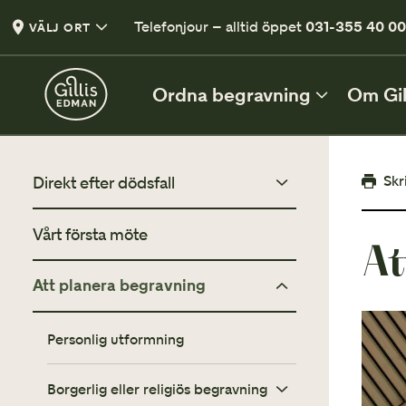
Telefonjour – alltid öppet
031-355 40 0
VÄLJ ORT
Ordna begravning
Om Gil
DIREKT EFTER DÖDSFALL
Skr
Direkt efter dödsfall
De första besluten
Vårt första möte
Checklista efter dödsfall
At
Vad du behöver tänka på efter ett dödsfall
Att planera begravning
Vad kostar en begravning?
Checklista efter dödsfall
En lista med viktiga punkter
Om det saknas pengar i ett dödsbo
Personlig utformning
Vårt första möte
När du är redo att planera begravning
Borgerlig eller religiös begravning