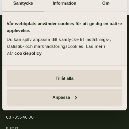
Samtycke
Information
Om
Vår webbplats använder cookies för att ge dig en bättre
Gillis Edman är en av Sveriges mest anlitade begravningsbyråer.
upplevelse.
På våra kontor fördelade över hela Västsverige hjälper vi kunder
med personliga begravningar och familjejuridik.
Du kan själv anpassa ditt samtycke till inställnings-,
statistik- och marknadsföringscookies. Läs mer i
Om Gillis Edman
Jobba hos oss
vår
cookiepolicy
.
Kontakta oss
HBTQI-certifierad
Tillåt alla
ADRESS
Anpassa
Skånegatan 17, 411 40 GÖTEBORG
TELEFON
031-355 40 00
E-POST