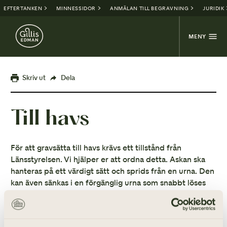
EFTERTANKEN
MINNESSIDOR
ANMÄLAN TILL BEGRAVNING
JURIDIK
MENY
Skriv ut
Dela
Till havs
För att gravsätta till havs krävs ett tillstånd från
Länsstyrelsen. Vi hjälper er att ordna detta. Askan ska
hanteras på ett värdigt sätt och sprids från en urna. Den
kan även sänkas i en förgänglig urna som snabbt löses
upp i vattnet.