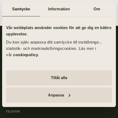
Samtycke
Information
Om
Vår webbplats använder cookies för att ge dig en bättre
upplevelse.
Gillis Edman är en av Sveriges mest anlitade begravningsbyråer.
Du kan själv anpassa ditt samtycke till inställnings-,
På våra kontor fördelade över hela Västsverige hjälper vi kunder
med personliga begravningar och familjejuridik.
statistik- och marknadsföringscookies. Läs mer i
vår
cookiepolicy
.
Om Gillis Edman
Jobba hos oss
Kontakta oss
HBTQI-certifierad
Tillåt alla
ADRESS
Anpassa
Skånegatan 17, 411 40 GÖTEBORG
TELEFON