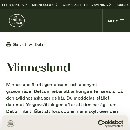
EFTERTANKEN
MINNESSIDOR
ANMÄLAN TILL BEGRAVNING
JURIDIK
MENY
Skriv ut
Dela
Minneslund
Minneslund är ett gemensamt och anonymt
gravområde. Detta innebär att anhöriga inte närvarar då
den avlidnes aska sprids här. Du meddelas istället
datumet för gravsättningen efter att den har ägt rum.
Det är inte tillåtet att föra upp en namnskylt över den
avlidne i minneslunden, men det finns en gemensam
plats för snittblommor och gravljus.