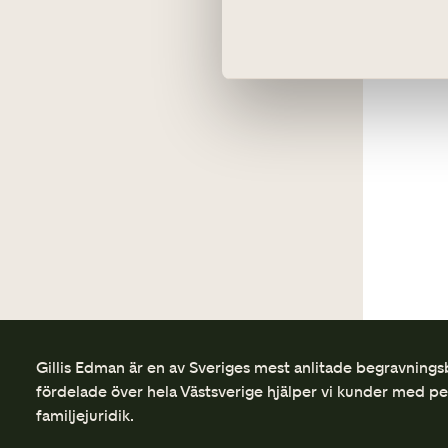
Bouppteckning
Begravningsmusik
Direktsändning av ceremoni
Begravning utan ceremoni
Gillis Edman är en av Sveriges mest anlitade begravnings
fördelade över hela Västsverige hjälper vi kunder med p
familjejuridik.