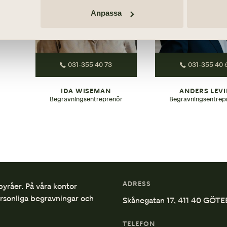
Anpassa
031-355 40 73
031-355 40 
IDA WISEMAN
ANDERS LEV
Begravningsentreprenör
Begravningsentrep
ADRESS
byråer. På våra kontor
ersonliga begravningar och
Skånegatan 17, 411 40 GÖT
TELEFON