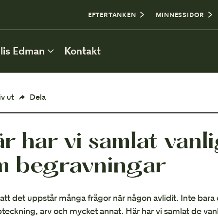
0
EFTERTANKEN
MINNESSIDOR
lis Edman
Kontakt
ATT PLANERA BEGRAVNING
iv ut
Dela
Personlig utformning
r har vi samlat vanl
Borgerlig eller religiös begravning
m begravningar
Plats för begravning
Kista och urna
 att det uppstår många frågor när någon avlidit. Inte ba
Bouppteckning
eckning, arv och mycket annat. Här har vi samlat de vanli