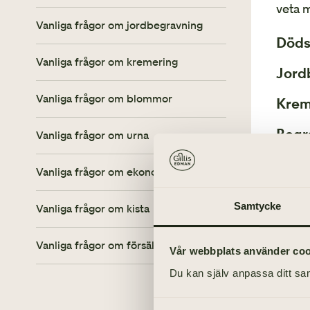
Att planera begravning
veta m
Allt du behöver tänka på
Vanliga frågor om jordbegravning
Jordbegravning eller kremering
Borgerlig begravning
Döds
Vanliga frågor om kremering
Begravning i Svenska kyrkan
Gravplats
Jordbegravning
Jord
Vanliga frågor om blommor
Krem
Kremering
Kista och urna
Familjegrav
Begr
Vanliga frågor om urna
Annonsering
Minneslund
Kista
Gravsten
Vanliga frågor om ekonomi
Plats för begravning
Askgravlund
Urna
Dödsannons
Gravskötselavtal
Samtycke
Vanliga frågor om kista
Askgravplats
Begravningsceremoni
Digital minnessida
Vanliga frågor om försäkring
Vår webbplats använder cooki
Till havs
Avvecklingshjälp
Minnesstund
Du kan själv anpassa ditt sam
Försäkringsinventering
Begravningsblommor