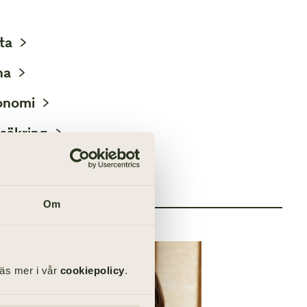
ta
na
onomi
säkring
OSS
Om
Läs mer i vår
cookiepolicy
.