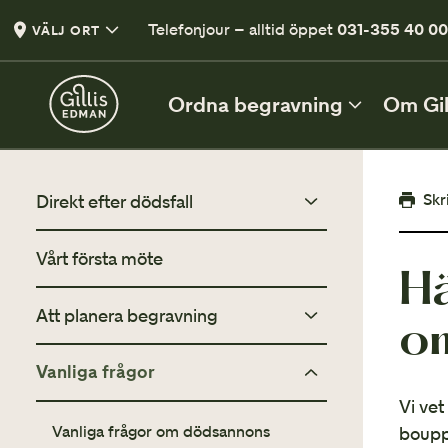
Telefonjour – alltid öppet
031-355 40 0
VÄLJ ORT
Ordna begravning
Om Gil
DIREKT EFTER DÖDSFALL
Skr
Direkt efter dödsfall
De första besluten
Vårt första möte
Checklista efter dödsfall
Hä
Vad du behöver tänka på efter ett dödsfall
Att planera begravning
Vad kostar en begravning?
Checklista efter dödsfall
o
En lista med viktiga punkter
Vanliga frågor
Om det saknas pengar i ett dödsbo
Personlig utformning
Vårt första möte
Vi vet
När du är redo att planera begravning
Borgerlig eller religiös begravning
Vanliga frågor om dödsannons
bouppt