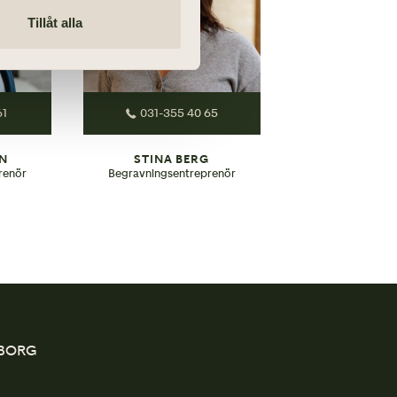
Tillåt alla
61
031-355 40 65
IN
STINA BERG
renör
Begravningsentreprenör
EBORG