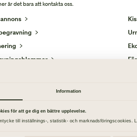
er är det bara att kontakta oss.
Avvecklingshjälp
annons
Kis
begravning
Ur
ering
Ek
avningsblommor
För
KONTAKTA 
Information
es för att ge dig en bättre upplevelse.
tycke till inställnings-, statistik- och marknadsföringscookies. 