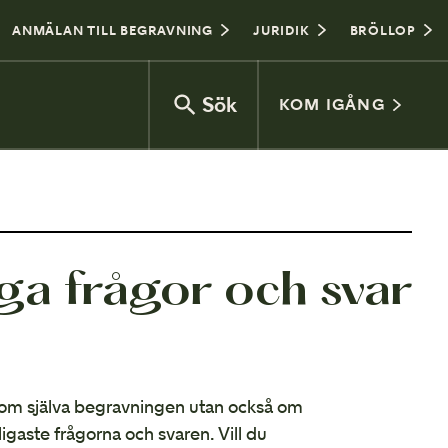
ANMÄLAN TILL BEGRAVNING
JURIDIK
BRÖLLOP
Sök
KOM IGÅNG
Vad kostar en begravning?
iga frågor och svar
Jordbegravning eller kremering
Begravningsceremoni
Gravplats
ra om själva begravningen utan också om
Vanliga frågor
gaste frågorna och svaren. Vill du