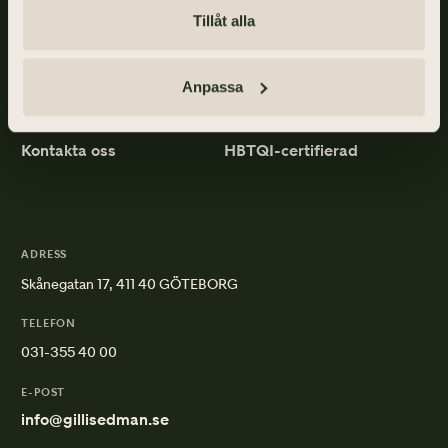
Tillåt alla
Gillis Edman är en av Sveriges mest anlitade begravningsbyråer.
På våra kontor fördelade över hela Västsverige hjälper vi kunder
med personliga begravningar och familjejuridik.
Anpassa
Om Gillis Edman
Jobba hos oss
Kontakta oss
HBTQI-certifierad
ADRESS
Skånegatan 17, 411 40 GÖTEBORG
TELEFON
031-355 40 00
E-POST
info@gillisedman.se