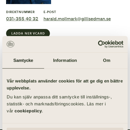
DIREKTNUMMER
E-POST
031-355 40 32
harald.mollmark@gillisedman.se
LADDA NER VCARD
Begravningsbranschen har varit mitt yrkesliv i stort sett
från början – i över 35 år. Sedan 2010 arbetar jag på
Samtycke
Information
Om
Gillis Edman Begravningsbyrå. Jag heter Harald
Möllmark och är född i Göteborg. På min fritid ägnar jag
mig gärna åt musik, vårt fritidshus och livet med vår
Vår webbplats använder cookies för att ge dig en bättre
hund.
upplevelse.
Du kan själv anpassa ditt samtycke till inställnings-,
KONTAKTA MIG
statistik- och marknadsföringscookies. Läs mer i
vår
cookiepolicy
.