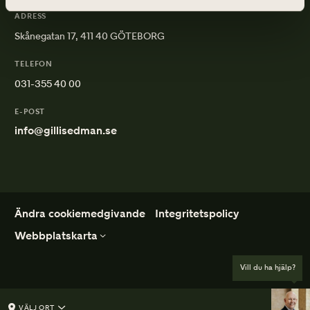
ADRESS
Skånegatan 17, 411 40 GÖTEBORG
TELEFON
031-355 40 00
E-POST
info@gillisedman.se
Ändra cookiemedgivande
Integritetspolicy
Webbplatskarta
Vill du ha hjälp?
Ordna Begravning
Mer om begravning
De första besluten
Vad kostar en begravning?
Vårt första möte
Borgerlig begravning
VÄLJ ORT