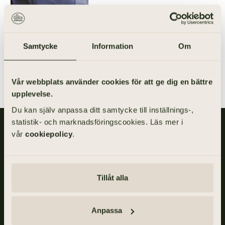
DIREKTNUMMER
E-POST
031-355 40 45
eva.mellberg@gillisedman.se
Samtycke
Information
Om
LADDA NER VCARD
Vår webbplats använder cookies för att ge dig en bättre
upplevelse.
Du kan själv anpassa ditt samtycke till inställnings-,
statistik- och marknadsföringscookies. Läs mer i
Gillis Edman är en av Sveriges mest anlitade begravningsbyråer.
vår
cookiepolicy
.
På våra kontor fördelade över hela Västsverige hjälper vi kunder
med personliga begravningar och familjejuridik.
Om Gillis Edman
Jobba hos oss
Tillåt alla
Kontakta oss
HBTQI-certifierad
Anpassa