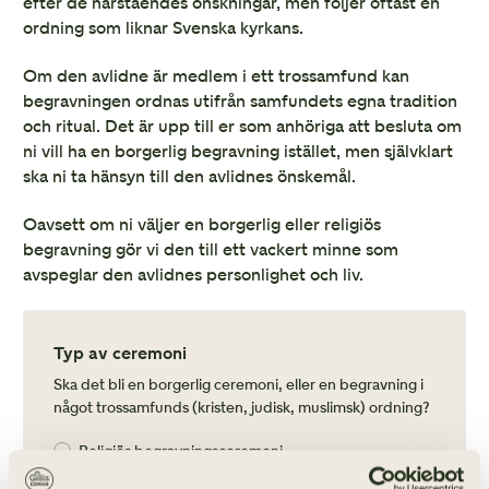
efter de närståendes önskningar, men följer oftast en
ordning som liknar Svenska kyrkans.
Om den avlidne är medlem i ett trossamfund kan
begravningen ordnas utifrån samfundets egna tradition
och ritual. Det är upp till er som anhöriga att besluta om
ni vill ha en borgerlig begravning istället, men självklart
ska ni ta hänsyn till den avlidnes önskemål.
Oavsett om ni väljer en borgerlig eller religiös
begravning gör vi den till ett vackert minne som
avspeglar den avlidnes personlighet och liv.
Typ av ceremoni
Ska det bli en borgerlig ceremoni, eller en begravning i
något trossamfunds (kristen, judisk, muslimsk) ordning?
Religiös begravningsceremoni
Borgerlig begravningsceremoni