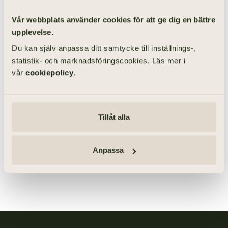
LÄS MER
Vår webbplats använder cookies för att ge dig en bättre
upplevelse.
Vad kostar vanligtvis en begravning?
Du kan själv anpassa ditt samtycke till inställnings-,
statistik- och marknadsföringscookies. Läs mer i
Det är svårt att uppge ett exakt belopp för vad en
vår
cookiepolicy
.
begravning kostar, därför att kostnaden beror på vilka val du
gör. Vi kan arrangera en enkel begravning för det belopp
som kommuner bistår med om dödsboet saknar pengar. En
exklusiv och påkostad begravning kostar förstås mer. Du får
Tillåt alla
alltid godkänna en preliminär prisspecifikation vid […]
LÄS MER
Anpassa