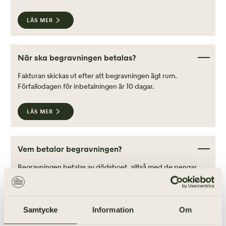
LÄS MER
När ska begravningen betalas?
Fakturan skickas ut efter att begravningen ägt rum.
Förfallodagen för inbetalningen är 10 dagar.
LÄS MER
Vem betalar begravningen?
Begravningen betalas av dödsboet, alltså med de pengar
som lämnats kvar efter en avliden. Om dödsboet inte har
tillräckliga medel för att betala begravningen är det
beställaren, den som har undertecknat
begravningsuppdraget, som är ansvarig att betala.
Samtycke
Information
Om