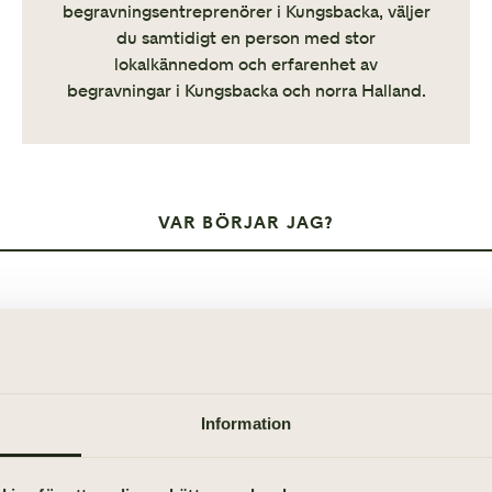
begravningsentreprenörer i Kungsbacka, väljer
du samtidigt en person med stor
lokalkännedom och erfarenhet av
begravningar i Kungsbacka och norra Halland.
VAR BÖRJAR JAG?
ress och sorg gör det svårt att orka tänka på allt efter ett d
ig hela vägen från begravning till tiden efteråt med juridi
Information