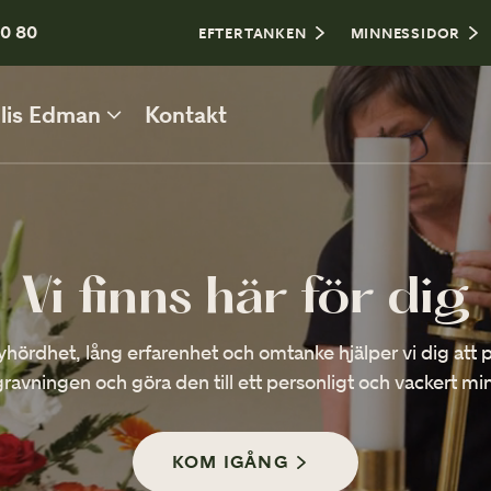
0 80
EFTERTANKEN
MINNESSIDOR
lis Edman
Kontakt
ATT PLANERA BEGRAVNING
Personlig utformning
Vi finns här för dig
Borgerlig eller religiös begravning
hördhet, lång erfarenhet och omtanke hjälper vi dig att 
Plats för begravning
ravningen och göra den till ett personligt och vackert mi
Kista och urna
KOM IGÅNG
Bouppteckning