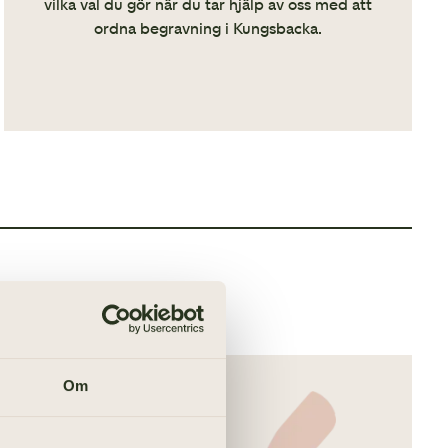
vilka val du gör när du tar hjälp av oss med att
ordna begravning i Kungsbacka.
ödsfall.
ska ”måsten”.
Om