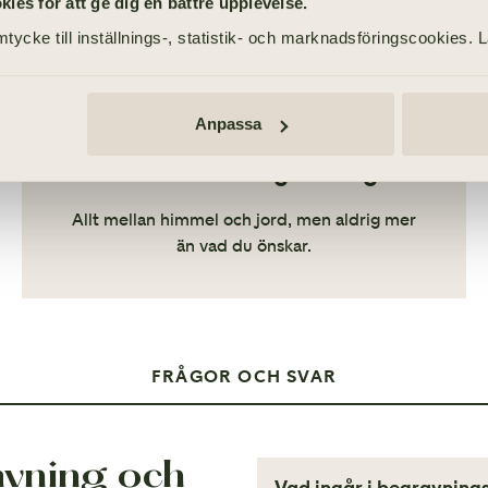
es för att ge dig en bättre upplevelse.
tycke till inställnings-, statistik- och marknadsföringscookies. 
Anpassa
Vad kostar en begravning?
Allt mellan himmel och jord, men aldrig mer
än vad du önskar.
FRÅGOR OCH SVAR
avning och