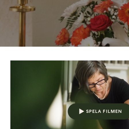
Att planera begravning
Allt du behöver tänka på
SPELA FILMEN