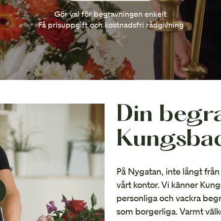
Avvecklingshjälp
Gör val för begravningen enkelt
Få prisuppgift och kostnadsfri rådgivning
Din begra
Kungsba
På Nygatan, inte långt frå
vårt kontor. Vi känner Kun
personliga och vackra begr
som borgerliga. Varmt vä