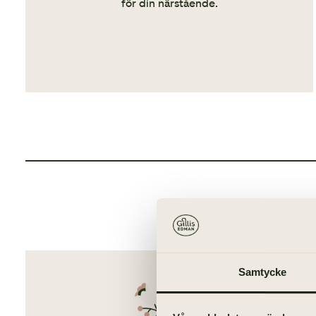
för din närstående.
Oro, st
Vi hjälper d
Samtycke