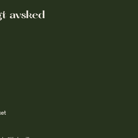
gt avsked
ket