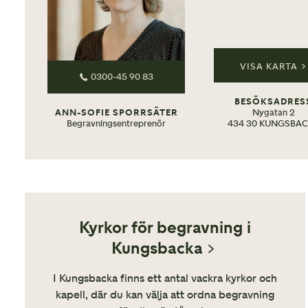
VISA KARTA >
0300-45 90 83
BESÖKSADRES
ANN-SOFIE SPORRSÄTER
Nygatan 2
Begravningsentreprenör
434 30 KUNGSBA
Kyrkor för begravning i
Kungsbacka
I Kungsbacka finns ett antal vackra kyrkor och
kapell, där du kan välja att ordna begravning