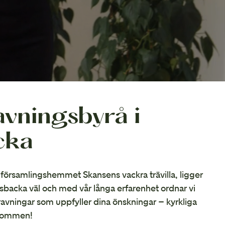
vningsbyrå i
cka
n församlingshemmet Skansens vackra trävilla, ligger
gsbacka väl och med vår långa erfarenhet ordnar vi
avningar som uppfyller dina önskningar – kyrkliga
lkommen!