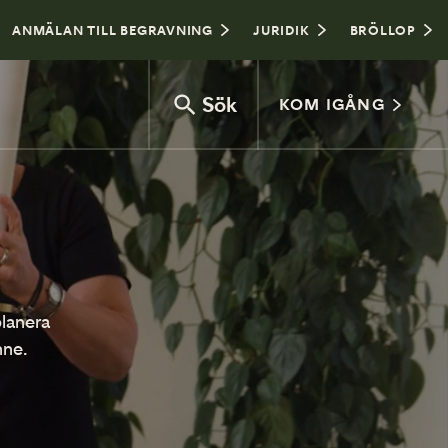
ANMÄLAN TILL BEGRAVNING
JURIDIK
BRÖLLOP
Sök
KOM IGÅNG
Vad kostar en begravning?
Jordbegravning eller kremering
planera
Begravningsceremoni
nne.
Gravplats
Vanliga frågor