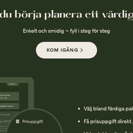
LÄS MER
du börja planera ett värdi
Enkelt och smidig – fyll i steg för steg
KOM IGÅNG
Välj bland färdiga pa
Få prisuppgift direkt.