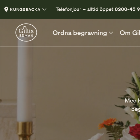
Telefonjour – alltid öppet
0300-45 9
KUNGSBACKA
Ordna begravning
Om Gil
DIREKT EFTER DÖDSFALL
De första besluten
Vad du behöver tänka på efter ett dödsfall
Checklista efter dödsfall
Med ly
En lista med viktiga punkter
beg
Vårt första möte
När du är redo att planera begravning