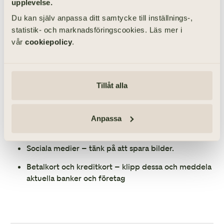
upplevelse.
abonnemang
Du kan själv anpassa ditt samtycke till inställnings-,
statistik- och marknadsföringscookies. Läs mer i
vår
cookiepolicy
.
Hyresavtal – hyreslägenheter har en månads
uppsägningstid vid dödsfall
Mobiltelefon, internet, streamingtjänster m.m.
Tillåt alla
Tidningsprenumerationer
Anpassa
Medlemskap, t ex gym och föreningar
Sociala medier – tänk på att spara bilder.
Betalkort och kreditkort – klipp dessa och meddela
aktuella banker och företag