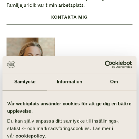
Familjejuridik varit min arbetsplats.
KONTAKTA MIG
Samtycke
Information
Om
Vår webbplats använder cookies för att ge dig en bättre
DIREKTNUMMER
E-POST
upplevelse.
031-355 40 42
mette.bjarbo@gillisedman.se
Du kan själv anpassa ditt samtycke till inställnings-,
statistik- och marknadsföringscookies. Läs mer i
LADDA NER VCARD
vår
cookiepolicy
.