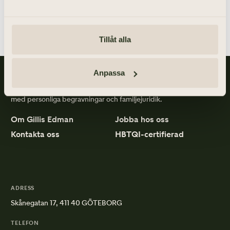
Tillåt alla
Anpassa
Gillis Edman är en av Sveriges mest anlitade begravningsbyråer.
På våra kontor fördelade över hela Västsverige hjälper vi kunder
med personliga begravningar och familjejuridik.
Om Gillis Edman
Jobba hos oss
Kontakta oss
HBTQI-certifierad
ADRESS
Skånegatan 17, 411 40 GÖTEBORG
TELEFON