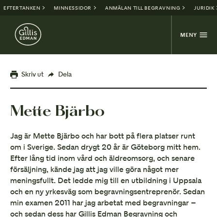
EFTERTANKEN
MINNESSIDOR
ANMÄLAN TILL BEGRAVNING
JURIDIK
MENY
Skriv ut
Dela
Mette Bjärbo
Jag är Mette Bjärbo och har bott på flera platser runt
om i Sverige. Sedan drygt 20 år är Göteborg mitt hem.
Efter lång tid inom vård och äldreomsorg, och senare
försäljning, kände jag att jag ville göra något mer
meningsfullt. Det ledde mig till en utbildning i Uppsala
och en ny yrkesväg som begravningsentreprenör. Sedan
min examen 2011 har jag arbetat med begravningar –
och sedan dess har Gillis Edman Begravning och