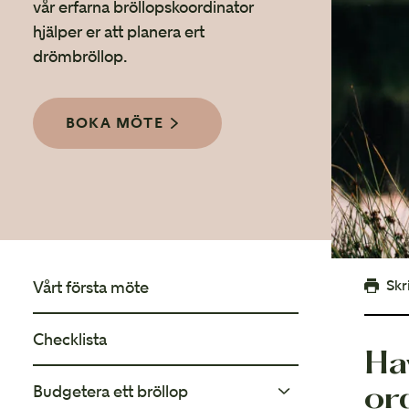
Att planera bröllop
vår erfarna bröllopskoordinator
Mycket att tänka på...
hjälper er att planera ert
drömbröllop.
BOKA MÖTE
Skr
Vårt första möte
Checklista
Ha
or
Budgetera ett bröllop