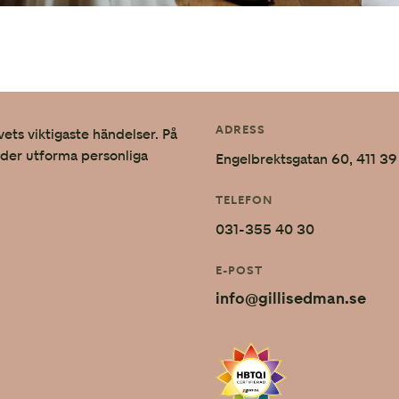
Höstbröllop
Ljuset och höstens alla färger är perfekt för
effektfulla bröllopsbilder.
ADRESS
vets viktigaste händelser. På
nder utforma personliga
Engelbrektsgatan 60, 411 
TELEFON
031-355 40 30
E-POST
info@gillisedman.se