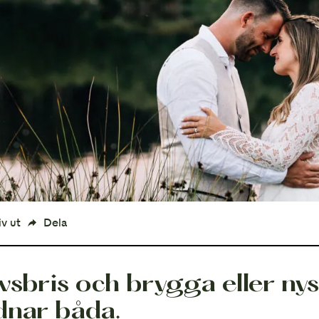
Sommarbröllop
iv ut
Dela
vsbris och brygga eller nys
dnar båda.