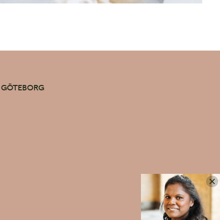
Vinterbröllop
Gnistrande vit nysnö, eldkorgar och snötyngda
granar.
39 GÖTEBORG