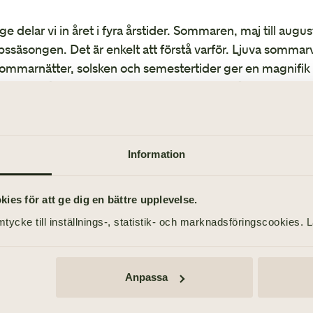
ige delar vi in året i fyra årstider. Sommaren, maj till augu
pssäsongen. Det är enkelt att förstå varför. Ljuva somm
sommarnätter, solsken och semestertider ger en magnifik inr
, men låt oss presentera tre andra härliga årstider, som
p.
 mer om att arrangera bröllop i de 
Information
es för att ge dig en bättre upplevelse.
tycke till inställnings-, statistik- och marknadsföringscookies. 
Anpassa