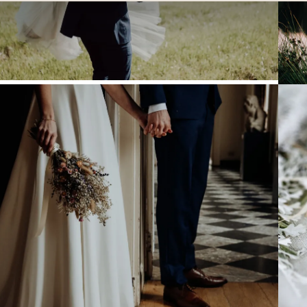
Vårbröllop
åren står för pånyttfödelse, hopp, omstart och
nya möjligheter.