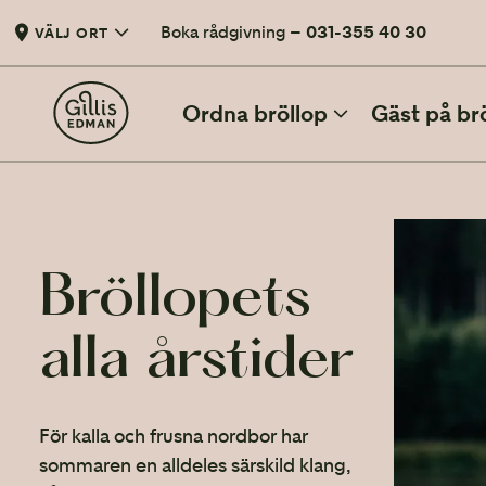
Boka rådgivning –
031-355 40 30
VÄLJ ORT
Ordna bröllop
Gäst på br
BÖRJA PLANERA MED OSS
Bröllopets
Vårt första möte
När ni är redo att planera bröllop
alla årstider
Checklista
12 punkter att checka av före bröllopet
Budgetera ett bröllop
För kalla och frusna nordbor har
Hur lägger ni en bröllopsbudget?
sommaren en alldeles särskild klang,