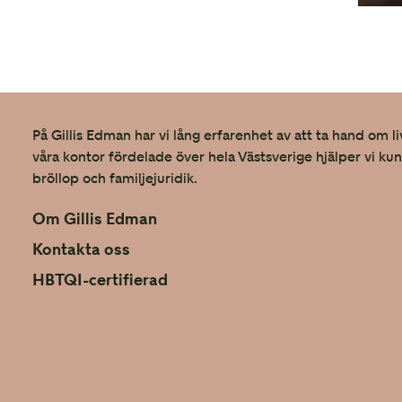
Vanliga frågor om efter bröllopet
Övriga frågor
På Gillis Edman har vi lång erfarenhet av att ta hand om li
våra kontor fördelade över hela Västsverige hjälper vi ku
bröllop och familjejuridik.
Om Gillis Edman
Kontakta oss
HBTQI-certifierad