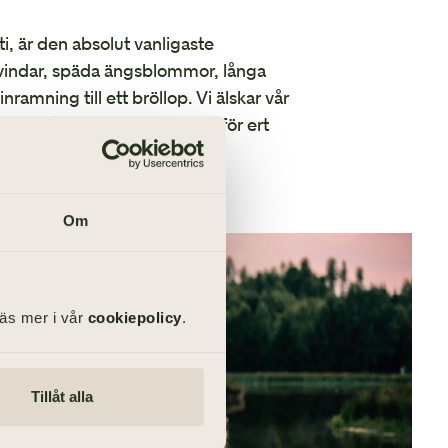
sti, är den absolut vanligaste
arvindar, späda ängsblommor, långa
amning till ett bröllop. Vi älskar vår
 vi också kan rekommendera för ert
olika årstiderna.
Om
Läs mer i vår
cookiepolicy
.
Tillåt alla