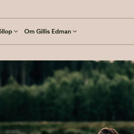
öllop
Om Gillis Edman
ATT PLANERA BRÖLLOP
Inbjudan
Kläder och skönhet
Efter bröllopet
Film och foto
Vinterbröllop