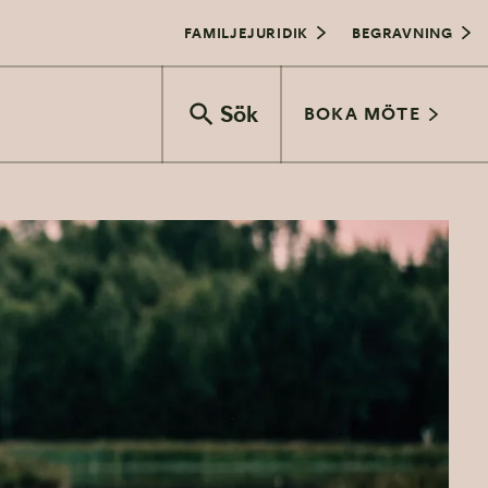
FAMILJEJURIDIK
BEGRAVNING
Sök
BOKA MÖTE
Vigselceremoni
Bröllopsfest
Bröllop och juridik
Transport
Vårbröllop