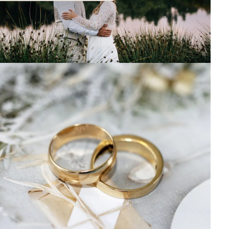
Sommarbröllop
Dagarna är långa, nätterna ljusa och korta,
vindarna är ljumma och havet varmt.