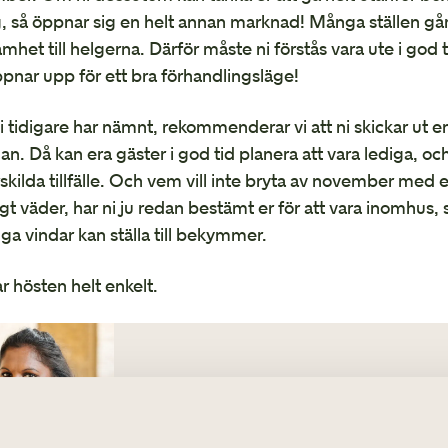
, så öppnar sig en helt annan marknad! Många ställen går 
mhet till helgerna. Därför måste ni förstås vara ute i god 
pnar upp för ett bra förhandlingsläge!
 tidigare har nämnt, rekommenderar vi att ni skickar ut en
an. Då kan era gäster i god tid planera att vara lediga, o
rskilda tillfälle. Och vem vill inte bryta av november med e
gt väder, har ni ju redan bestämt er för att vara inomhus,
ga vindar kan ställa till bekymmer.
lar hösten helt enkelt.
Vilken årstid ni än
TH