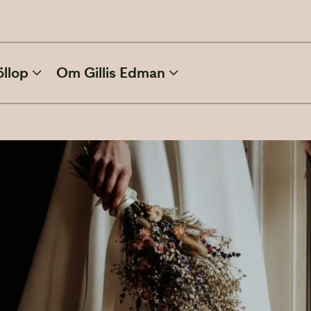
öllop
Om Gillis Edman
ATT PLANERA BRÖLLOP
Inbjudan
Kläder och skönhet
Efter bröllopet
Film och foto
Vinterbröllop