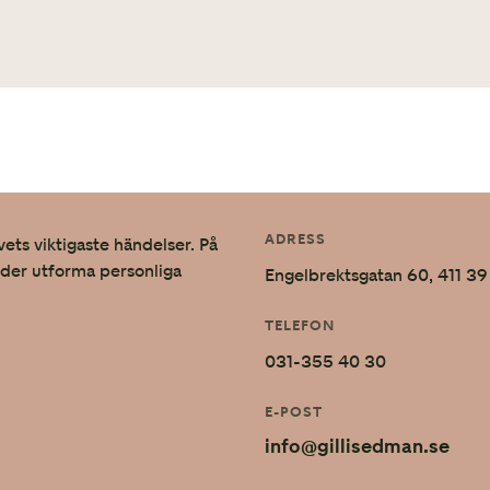
ADRESS
vets viktigaste händelser. På
nder utforma personliga
Engelbrektsgatan 60, 411 
TELEFON
031-355 40 30
E-POST
info@gillisedman.se