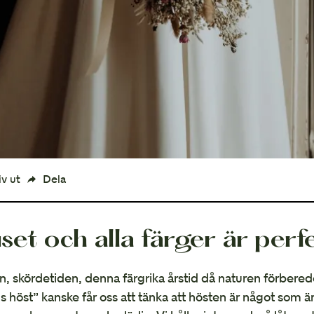
Sommarbröllop
iv ut
Dela
uset och alla färger är perf
, skördetiden, denna färgrika årstid då naturen förberede
s höst” kanske får oss att tänka att hösten är något som är