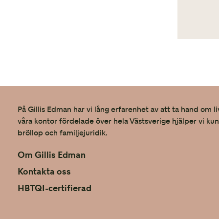
På Gillis Edman har vi lång erfarenhet av att ta hand om li
våra kontor fördelade över hela Västsverige hjälper vi ku
bröllop och familjejuridik.
Om Gillis Edman
Kontakta oss
HBTQI-certifierad