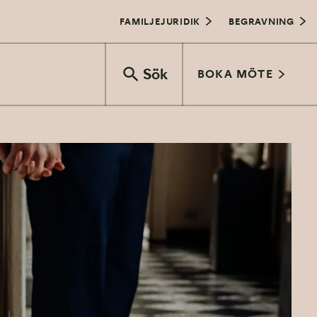
FAMILJEJURIDIK
BEGRAVNING
Sök
BOKA MÖTE
Vigselceremoni
Bröllopsfest
Bröllop och juridik
Transport
Vårbröllop