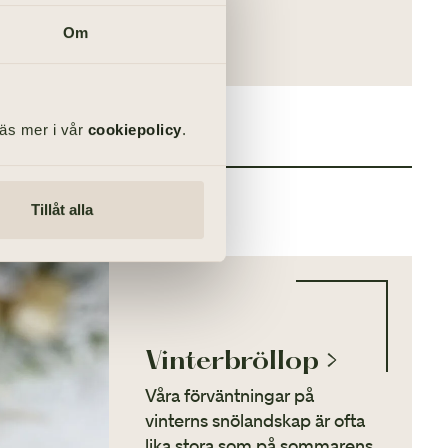
llopskoordinator
Om
Läs mer i vår
cookiepolicy
.
E
Tillåt alla
Vinter­­­bröllop
Våra förväntningar på
vinterns snölandskap är ofta
lika stora som på sommarens