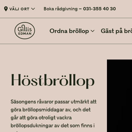
Boka rådgivning –
031-355 40 30
VÄLJ ORT
Ordna bröllop
Gäst på br
BÖRJA PLANERA MED OSS
Höst­bröllop
Vårt första möte
När ni är redo att planera bröllop
Checklista
Säsongens råvaror passar utmärkt att
12 punkter att checka av före bröllopet
göra bröllopsmiddagar av, och det
Budgetera ett bröllop
går att göra otroligt vackra
Hur lägger ni en bröllopsbudget?
bröllopsdukningar av det som finns i