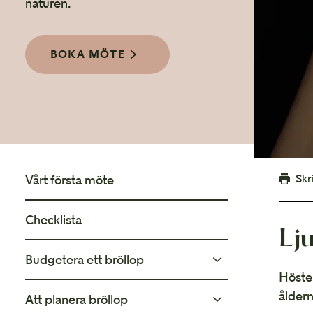
naturen.
Att planera bröllop
Mycket att tänka på...
BOKA MÖTE
Skr
Vårt första möte
Checklista
Lj
Budgetera ett bröllop
Hösten
åldern
Att planera bröllop
Enkel översiktbudget