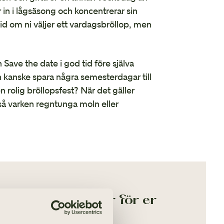
in i lågsäsong och koncentrerar sin
tid om ni väljer ett vardagsbröllop, men
 Save the date i god tid före själva
ch kanske spara några semesterdagar till
n rolig bröllopsfest? När det gäller
 så varken regntunga moln eller
 väljer finns vi här för er
ERESE EKMAN