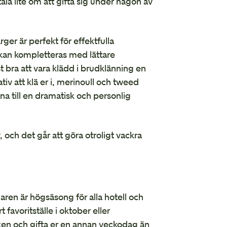
ala lite om att gifta sig under någon av
ger är perfekt för effektfulla
kan kompletteras med lättare
t bra att vara klädd i brudklänning en
tiv att klä er i, merinoull och tweed
rna till en dramatisk och personlig
och det går att göra otroligt vackra
ren är högsäsong för alla hotell och
 favoritställe i oktober eller
xen och gifta er en annan veckodag än