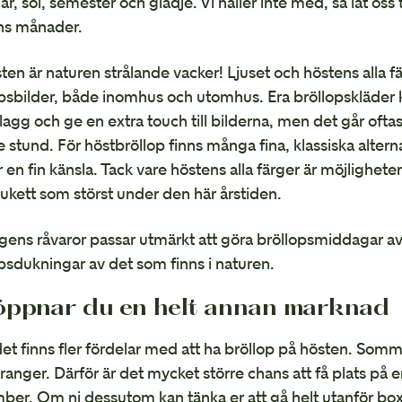
, sol, semester och glädje. Vi håller inte med, så låt oss t
ns månader.
ten är naturen strålande vacker! Ljuset och höstens alla fär
psbilder, både inomhus och utomhus. Era bröllopskläder 
lagg och ge en extra touch till bilderna, men det går oftas
e stund. För höstbröllop finns många fina, klassiska alterna
 en fin känsla. Tack vare höstens alla färger är möjlighete
kett som störst under den här årstiden.
ens råvaror passar utmärkt att göra bröllopsmiddagar av, 
psdukningar av det som finns i naturen.
öppnar du en helt annan marknad
t finns fler fördelar med att ha bröllop på hösten. Somma
ranger. Därför är det mycket större chans att få plats på ert
er. Om ni dessutom kan tänka er att gå helt utanför bo