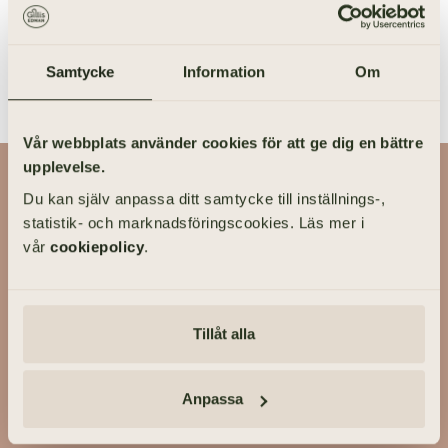
Vi hjälper er med utformningen av tackkort som följer
bröllopets tema.
Samtycke
Information
Om
Vår webbplats använder cookies för att ge dig en bättre
upplevelse.
På Gillis Edman har vi lång erfarenhet av att ta hand om livets
Du kan själv anpassa ditt samtycke till inställnings-,
viktigaste händelser. På våra kontor fördelade över hela
statistik- och marknadsföringscookies. Läs mer i
Västsverige hjälper vi kunder utforma personliga bröllop och
vår
cookiepolicy
.
familjejuridik.
Om Gillis Edman
Kontakta oss
HBTQI-certifierad
Tillåt alla
Anpassa
ADRESS
Engelbrektsgatan 60, 411 39 GÖTEBORG