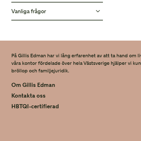
Toastmaster/Toastmadam
Vanliga frågor
Vinterbröllop
Bröllopsdans
Vårbröllop
Vanliga frågor om inbjudan
Sommarbröllop
Vanliga frågor om juridik
På Gillis Edman har vi lång erfarenhet av att ta hand om li
Höstbröllop
våra kontor fördelade över hela Västsverige hjälper vi ku
Vanliga frågor om kläder
bröllop och familjejuridik.
Vanliga frågor om skönhet
Om Gillis Edman
Kontakta oss
Vanliga frågor om smycken
HBTQI-certifierad
Vanliga frågor om foto och film
Vanliga frågor om ceremoni