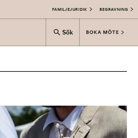
FAMILJEJURIDIK
BEGRAVNING
Sök
BOKA MÖTE
Vigselceremoni
Bröllopsfest
Bröllop och juridik
Transport
Vårbröllop