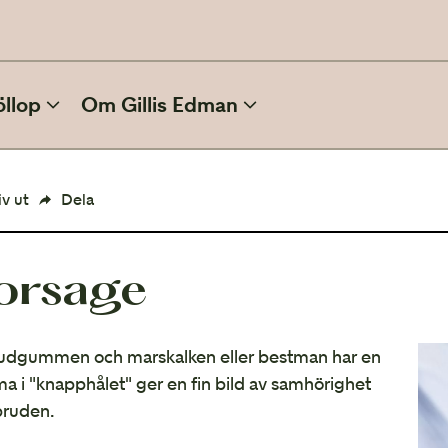
öllop
Om Gillis Edman
ATT PLANERA BRÖLLOP
iv ut
Dela
Inbjudan
orsage
Kläder och skönhet
Efter bröllopet
rudgummen och marskalken eller bestman har en
Film och foto
 i "knapphålet" ger en fin bild av samhörighet
ruden.
Vinterbröllop