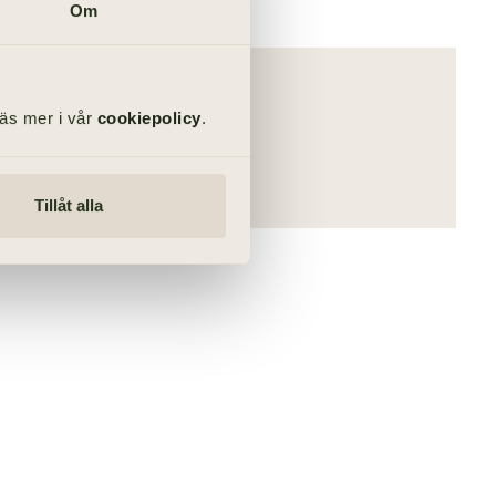
tt.
Om
Läs mer i vår
cookiepolicy
.
LIN SJÖBERG
Tillåt alla