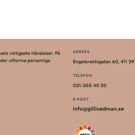
ADRESS
vets viktigaste händelser. På
nder utforma personliga
Engelbrektsgatan 60, 411 
TELEFON
031-355 40 30
E-POST
info@gillisedman.se