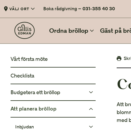
Boka rådgivning –
031-355 40 30
VÄLJ ORT
Ordna bröllop
Gäst på br
BÖRJA PLANERA MED OSS
Skr
Vårt första möte
Vårt första möte
Checklista
C
När ni är redo att planera bröllop
Budgetera ett bröllop
Checklista
12 punkter att checka av före bröllopet
Att b
Att planera bröllop
Enkel översiktbudget
blomma
Budgetera ett bröllop
med b
Hur lägger ni en bröllopsbudget?
Inbjudan