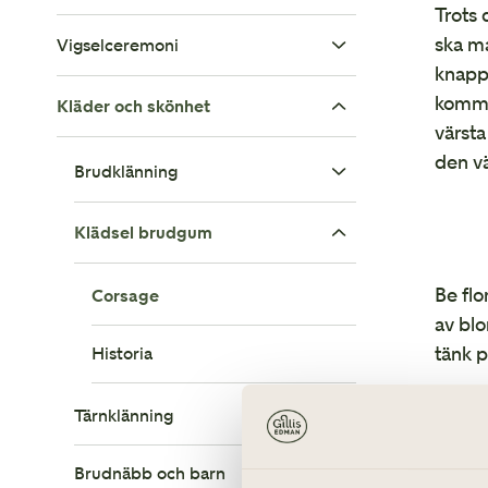
Att planera bröllop
Trots
Mycket att tänka på...
ska ma
Vigselceremoni
Trycksaker
knapp
kommer
Kläder och skönhet
Borgerlig vigsel
värsta
den vä
Kyrkligt bröllop
Brudklänning
Officiant
Klädsel brudgum
Bröllopsklänningens historia
Solist
Modeller
Be flo
Corsage
av blo
Blommor vid vigselceremoni
Designers
tänk p
Historia
Förr i
Tärnklänning
att b
Brudnäbb och barn