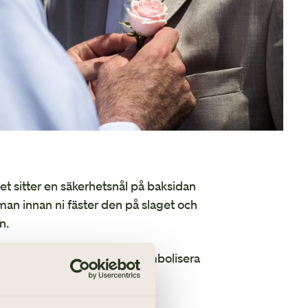
Höstbröllop
det sitter en säkerhetsnål på baksidan
man innan ni fäster den på slaget och
n.
ad ur brudbuketten för att symbolisera