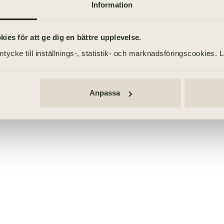
eställer man corsage separat när man beställer brudbuke
Information
es för att ge dig en bättre upplevelse.
tycke till inställnings-, statistik- och marknadsföringscookies. 
MA
Anpassa