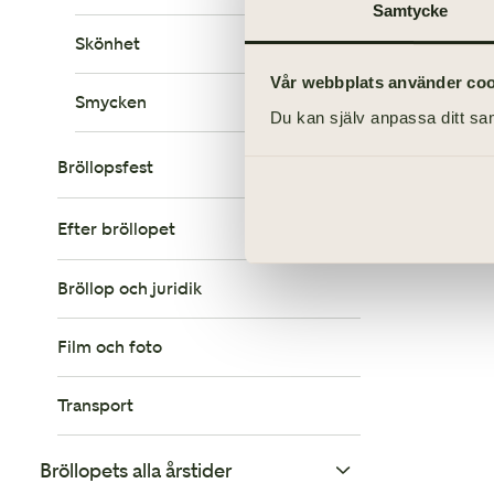
Idag b
Samtycke
Skönhet
Vår webbplats använder cooki
Smycken
Du kan själv anpassa ditt sam
Bröllopsfest
Efter bröllopet
Festplats/lokal
Bröllop och juridik
Bordsplacering
Bröllopsresa
Film och foto
Mat och dryck
Tacka gästerna
Transport
Underhållning
Blommor och dekoration
Bröllopets alla årstider