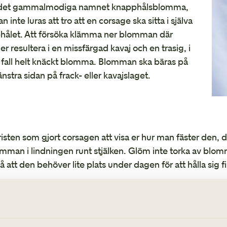
 det gammalmodiga namnet knapphålsblomma,
Sommarbröllop
n inte luras att tro att en corsage ska sitta i själva
hålet. Att försöka klämma ner blomman där
 resultera i en missfärgad kavaj och en trasig, i
 fall helt knäckt blomma. Blomman ska bäras på
nstra sidan på frack- eller kavajslaget.
risten som gjort corsagen att visa er hur man fäster den, 
mman i lindningen runt stjälken. Glöm inte torka av blom
å att den behöver lite plats under dagen för att hålla sig fi
 tiden var traditionen att denna blomma skulle vara plock
rud och brudgum bands samman livet ut.