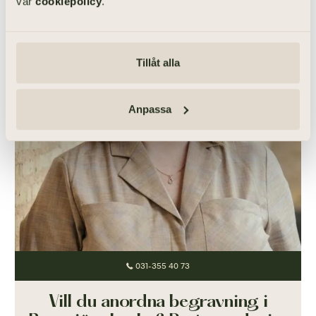
vår
cookiepolicy
.
Tillåt alla
Anpassa
031-355 40 73
Vill du anordna begravning i