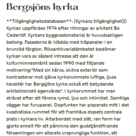
Bergsjöns kyrka
**Tillgänglighetsdatabasen**: [Kyrkans tillgänglighet](
)
Kyrkan uppfördes 1974 efter ritningar av arkitekt Bo
Cederlöf. Kyrkans byggnadsmaterial är huvudsakligen
betong. Fasaderna är klädda med träpaneler i en
brunröd färgton. Riksantikvariatämbetet bedömer
kyrkan vara av sådant intresse att den är
kulturminnesmärkt sedan 1990 med följande
motivering:"Med sin kärva, slutna exteriör som
kontrasterar mot själva kyrkorummets luftiga, ljusa
karaktär har Bergsjöns kyrka också ett betydande
arkitektoniskt egenvärde". I kyrkorummet har man
strävat efter att förena rymd, ljus och intimitet. Samtliga
väggar har furupanel. Dopfunten har placerats mitt i det
kvadratiska rummet för att framhäva dopets centrala
plats i kyrkans liv. Altarbordet med slät, ren form har
gjorts enkelt för att påminna den gudstjänstfirande
församlingen om altarets ursprungliga funktion, att