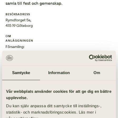
samla till fest och gemenskap.
BESÖKSADRESS
Rymdtorget 5a,
415 19 Göteborg
OM
ANLÄGGNINGEN
Församling:
Nylöse pastorat
Visa karta
Samtycke
Information
Om
ANORDNA BEGRAVNING I BERGSJÖNS KYRKA
Vår webbplats använder cookies för att ge dig en bättre
upplevelse.
Du kan själv anpassa ditt samtycke till inställnings-,
statistik- och marknadsföringscookies. Läs mer i