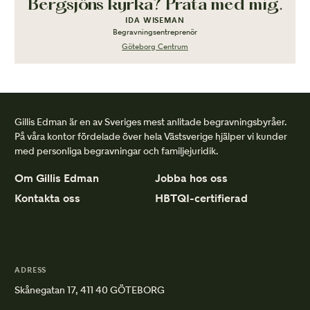
Bergsjöns kyrka? Prata med mig.
IDA WISEMAN
Begravningsentreprenör
Göteborg Centrum
Gillis Edman är en av Sveriges mest anlitade begravningsbyråer.
På våra kontor fördelade över hela Västsverige hjälper vi kunder
med personliga begravningar och familjejuridik.
Om Gillis Edman
Jobba hos oss
Kontakta oss
HBTQI-certifierad
ADRESS
Skånegatan 17, 411 40 GÖTEBORG