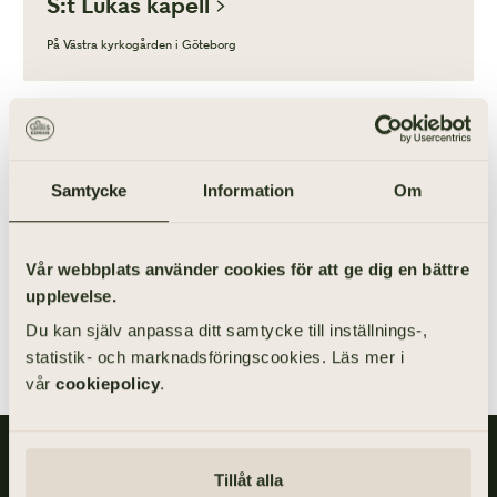
S:t Lukas kapell
På Västra kyrkogården i Göteborg
Samtycke
Information
Om
Vår webbplats använder cookies för att ge dig en bättre
Göteborgsområdet · Majorna
upplevelse.
S:t Markus kapell
Du kan själv anpassa ditt samtycke till inställnings-,
På Västra kyrkogården i Göteborg
statistik- och marknadsföringscookies. Läs mer i
vår
cookiepolicy
.
Gillis Edman är en av Sveriges mest anlitade begravningsbyråer.
Tillåt alla
På våra kontor fördelade över hela Västsverige hjälper vi kunder