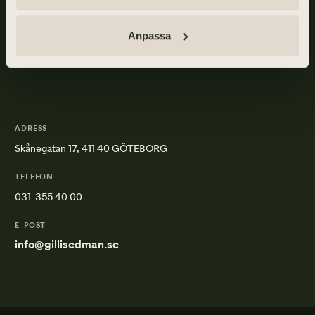
med personliga begravningar och familjejuridik.
Om Gillis Edman
Jobba hos oss
Anpassa
Kontakta oss
HBTQI-certifierad
ADRESS
Skånegatan 17, 411 40 GÖTEBORG
TELEFON
031-355 40 00
E-POST
info@gillisedman.se