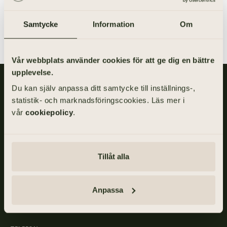
S:t Mikaelskapellet, Uddevalla
Samtycke
Information
Om
S:t Mikaelskapellet, Uddevalla är ett kapell som ligger i Uddevalla i
Bohuslän
Vår webbplats använder cookies för att ge dig en bättre
upplevelse.
Gillis Edman är en av Sveriges mest anlitade begravningsbyråer.
Du kan själv anpassa ditt samtycke till inställnings-,
På våra kontor fördelade över hela Västsverige hjälper vi kunder
statistik- och marknadsföringscookies. Läs mer i
med personliga begravningar och familjejuridik.
vår
cookiepolicy
.
Om Gillis Edman
Jobba hos oss
Kontakta oss
HBTQI-certifierad
Tillåt alla
Anpassa
ADRESS
Skånegatan 17, 411 40 GÖTEBORG