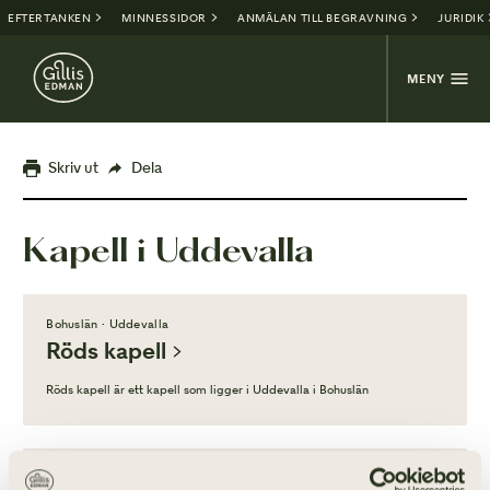
EFTERTANKEN
MINNESSIDOR
ANMÄLAN TILL BEGRAVNING
JURIDIK
MENY
Skriv ut
Dela
Kapell i Uddevalla
Bohuslän · Uddevalla
Röds kapell
Röds kapell är ett kapell som ligger i Uddevalla i Bohuslän
Bohuslän · Uddevalla