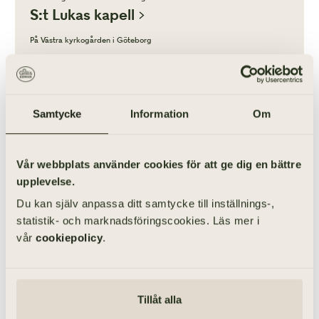
S:t Lukas kapell
På Västra kyrkogården i Göteborg
Samtycke
Information
Om
Vår webbplats använder cookies för att ge dig en bättre
upplevelse.
Göteborgsområdet · Majorna
Du kan själv anpassa ditt samtycke till inställnings-,
S:t Markus kapell
statistik- och marknadsföringscookies. Läs mer i
På Västra kyrkogården i Göteborg
vår
cookiepolicy
.
Göteborgsområdet · Göteborg
Tillåt alla
S:t Olofs kapell