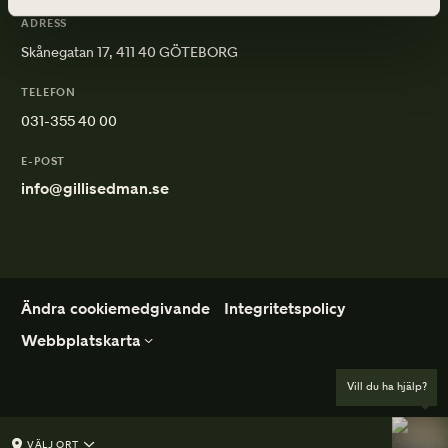
ADRESS
Skånegatan 17, 411 40 GÖTEBORG
TELEFON
031-355 40 00
E-POST
info@gillisedman.se
Ändra cookiemedgivande
Integritetspolicy
Webbplatskarta
Vill du ha hjälp?
Ordna Begravning
Mer om begravning
De första besluten
Vad kostar en begravning?
Vårt första möte
Borgerlig begravning
VÄLJ ORT