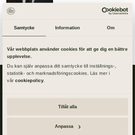
DIREKTNUMMER
E-POST
031-355 40 54
jonas.fransson@gillisedman.se
Samtycke
Information
Om
LADDA NER VCARD
Vår webbplats använder cookies för att ge dig en bättre
upplevelse.
Du kan själv anpassa ditt samtycke till inställnings-,
statistik- och marknadsföringscookies. Läs mer i
Gillis Edman är en av Sveriges mest anlitade begravningsbyråer.
vår
cookiepolicy
.
På våra kontor fördelade över hela Västsverige hjälper vi kunder
med personliga begravningar och familjejuridik.
Om Gillis Edman
Jobba hos oss
Tillåt alla
Kontakta oss
HBTQI-certifierad
Anpassa