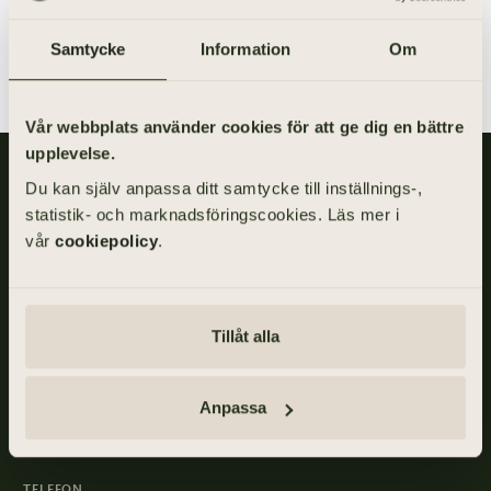
GÅ TILL ANMÄLAN
Samtycke
Information
Om
Vår webbplats använder cookies för att ge dig en bättre
upplevelse.
Gillis Edman är en av Sveriges mest anlitade begravningsbyråer.
Du kan själv anpassa ditt samtycke till inställnings-,
På våra kontor fördelade över hela Västsverige hjälper vi kunder
statistik- och marknadsföringscookies. Läs mer i
med personliga begravningar och familjejuridik.
vår
cookiepolicy
.
Om Gillis Edman
Jobba hos oss
Kontakta oss
HBTQI-certifierad
Tillåt alla
Anpassa
ADRESS
Skånegatan 17, 411 40 GÖTEBORG
TELEFON