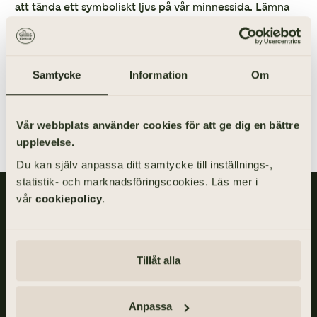
att tända ett symboliskt ljus på vår minnessida. Lämna
gärna en hälsning, ett minne, ett citat, en dikt eller en
kärleksfull tanke. Ditt bidrag kan betyda mycket för de
närstående.
Samtycke
Information
Om
GÅ TILL SÖK BEGRAVNING
Vår webbplats använder cookies för att ge dig en bättre
upplevelse.
Du kan själv anpassa ditt samtycke till inställnings-,
statistik- och marknadsföringscookies. Läs mer i
vår
cookiepolicy
.
Gillis Edman är en av Sveriges mest anlitade begravningsbyråer.
På våra kontor fördelade över hela Västsverige hjälper vi kunder
med personliga begravningar och familjejuridik.
Om Gillis Edman
Jobba hos oss
Tillåt alla
Kontakta oss
HBTQI-certifierad
Anpassa