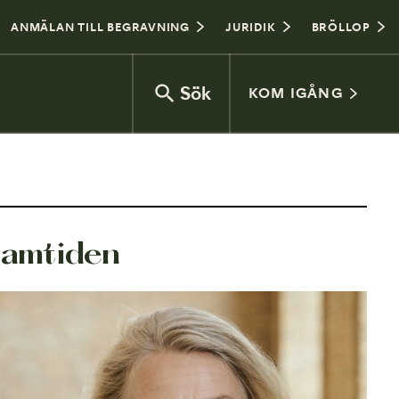
ANMÄLAN TILL BEGRAVNING
JURIDIK
BRÖLLOP
Sök
KOM IGÅNG
Vad kostar en begravning?
ramtiden
Jordbegravning eller kremering
Begravningsceremoni
Gravplats
Vanliga frågor