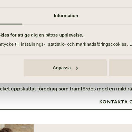
idsspaning…
Information
 din inledning om allas lika värde uppskattades mycket. 
es för att ge dig en bättre upplevelse.
tycke till inställnings-, statistik- och marknadsföringscookies. 
talade på ett njutbart sätt även om det handlade om begr
kelse.”
Anpassa
rkta svar även på hur hon tog jobbet med hem i en posi
cket uppskattat föredrag som framfördes med en mild rä
KONTAKTA 