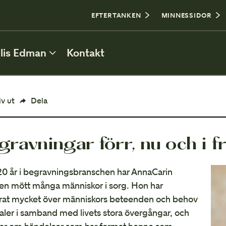
0
EFTERTANKEN
MINNESSIDOR
lis Edman
Kontakt
ATT PLANERA BEGRAVNING
iv ut
Dela
Personlig utformning
gravningar förr, nu och i f
Borgerlig eller religiös begravning
Plats för begravning
0 år i begravningsbranschen har AnnaCarin
en mött många människor i sorg. Hon har
Kista och urna
rat mycket över människors beteenden och behov
ualer i samband med livets stora övergångar, och
Bouppteckning