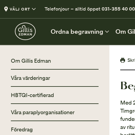
Telefonjour – alltid öppet
031-355 40 0
VÄLJ ORT
Ordna begravning
Om Gil
DIREKT EFTER DÖDSFALL
Skr
Om Gillis Edman
De första besluten
Våra värderingar
Be
Vad du behöver tänka på efter ett dödsfall
HBTQI-certifierad
Checklista efter dödsfall
Med 2
En lista med viktiga punkter
Timgr
Våra paraplyorganisationer
Vårt första möte
funde
När du är redo att planera begravning
av rit
Föredrag