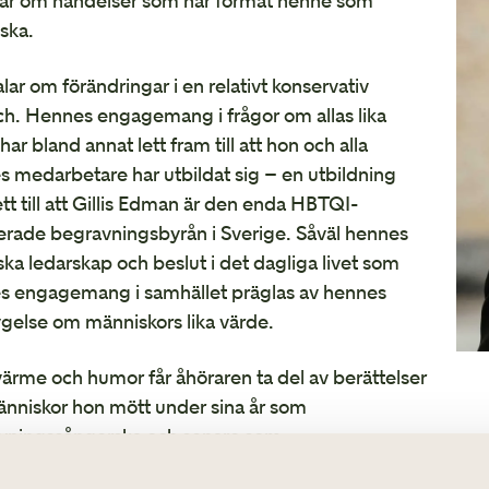
tar om händelser som har format henne som
Avvecklingshjälp
ska.
lar om förändringar i en relativt konservativ
ch. Hennes engagemang i frågor om allas lika
har bland annat lett fram till att hon och alla
 medarbetare har utbildat sig – en utbildning
tt till att Gillis Edman är den enda HBTQI-
ierade begravningsbyrån i Sverige. Såväl hennes
ska ledarskap och beslut i det dagliga livet som
s engagemang i samhället präglas av hennes
gelse om människors lika värde.
rme och humor får åhöraren ta del av berättelser
nniskor hon mött under sina år som
vningssångerska och senare som
vningsentreprenör. Hon vågar sig också på en