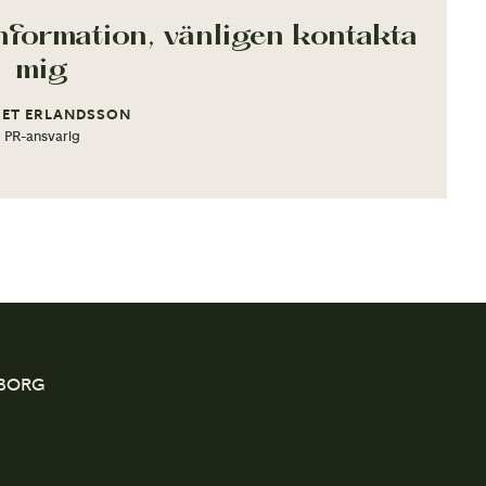
nformation, vänligen kontakta
mig
IET ERLANDSSON
PR-ansvarig
EBORG