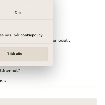
Om
Där slog du an tonen.”
Läs mer i vår
cookiepolicy
.
avningar och var uppriktig i en positiv
Tillåt alla
tiv bemärkelse.”
ttframhet.”
OSS