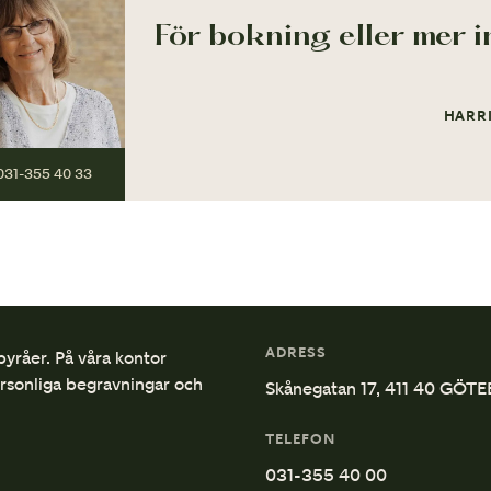
För bokning eller mer i
HARR
031-355 40 33
ADRESS
byråer. På våra kontor
ersonliga begravningar och
Skånegatan 17, 411 40 GÖT
TELEFON
031-355 40 00