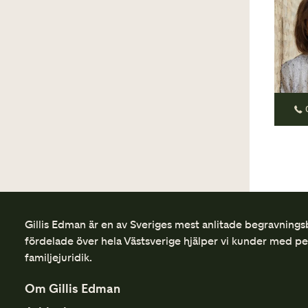
Johan Wislander
Öckerö
John Ludvigsson
Jonas Fransson
Magnus Myrberg
Louise Kramsu
Malin Verga
Mette Bjärbo
Gillis Edman är en av Sveriges mest anlitade begravnings
fördelade över hela Västsverige hjälper vi kunder med p
familjejuridik.
Sara Börjesson
Om Gillis Edman
Sara Palm Granat