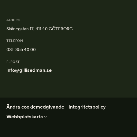
ADRESS
Skånegatan 17, 411 40 GÖTEBORG
TELEFON
031-355 40 00
E-POST
info@gillisedman.se
Ändra cookiemedgivande
Integritetspolicy
Webbplatskarta
Ordna Begravning
Mer om begravning