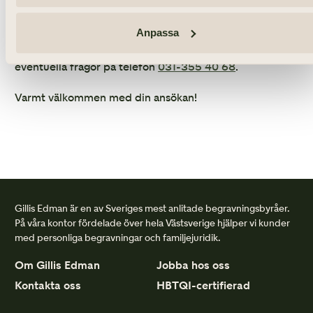
Din intresseanmälan skickas tillsammans med ditt CV till
Anpassa
rekryterande chef Håkan Friberg
hakan.friberg@gillisedman.se
, som också besvarar
eventuella frågor på telefon
031-355 40 68
.
Varmt välkommen med din ansökan!
Gillis Edman är en av Sveriges mest anlitade begravningsbyråer.
På våra kontor fördelade över hela Västsverige hjälper vi kunder
med personliga begravningar och familjejuridik.
Om Gillis Edman
Jobba hos oss
Kontakta oss
HBTQI-certifierad