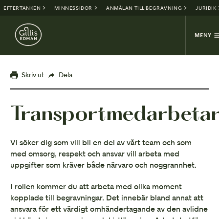
EFTERTANKEN
MINNESSIDOR
ANMÄLAN TILL BEGRAVNING
JURIDIK
MENY
Skriv ut
Dela
Transport
medarbeta
Vi söker dig som vill bli en del av vårt team och som
med omsorg, respekt och ansvar vill arbeta med
uppgifter som kräver både närvaro och noggrannhet.
I rollen kommer du att arbeta med olika moment
kopplade till begravningar. Det innebär bland annat att
ansvara för ett värdigt omhändertagande av den avlidne