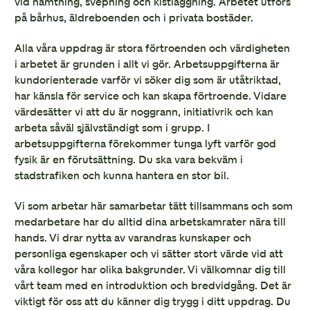
vid hämtning, svepning och kistläggning. Arbetet utförs
på bårhus, äldreboenden och i privata bostäder.
Alla våra uppdrag är stora förtroenden och värdigheten
i arbetet är grunden i allt vi gör. Arbetsuppgifterna är
kundorienterade varför vi söker dig som är utåtriktad,
har känsla för service och kan skapa förtroende. Vidare
värdesätter vi att du är noggrann, initiativrik och kan
arbeta såväl självständigt som i grupp. I
arbetsuppgifterna förekommer tunga lyft varför god
fysik är en förutsättning. Du ska vara bekväm i
stadstrafiken och kunna hantera en stor bil.
Vi som arbetar här samarbetar tätt tillsammans och som
medarbetare har du alltid dina arbetskamrater nära till
hands. Vi drar nytta av varandras kunskaper och
personliga egenskaper och vi sätter stort värde vid att
våra kollegor har olika bakgrunder. Vi välkomnar dig till
vårt team med en introduktion och bredvidgång. Det är
viktigt för oss att du känner dig trygg i ditt uppdrag. Du