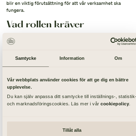
blir en viktig förutsättning för att vår verksamhet ska
fungera.
Vad rollen kräver
Aktiviteter dokumenteras i vårt begravningssystem,
varför god datavana och kunskaper i Officepaketet
önskas. Vi förutsätter att du kan uttrycka dig väl i tal och
Samtycke
Information
Om
skrift. Kunskaper i ytterligare språk utöver svenska är
meriterande. Att du har B-körkort är ett krav. Innehar
du truckkort är detta en fördel.
Vår webbplats använder cookies för att ge dig en bättre
Tjänsten är en tillsvidareanställning på heltid med start
upplevelse.
enligt överenskommelse. Gillis Edman Begravning och
Du kan själv anpassa ditt samtycke till inställnings-, statistik
Familjejuridik tillämpar alltid sex månaders
och marknadsföringscookies. Läs mer i vår
cookiepolicy
.
provanställning. Tjänsten innebär arbete dagtid och
undantagsvis någon kväll.
Ansökan
Tillåt alla