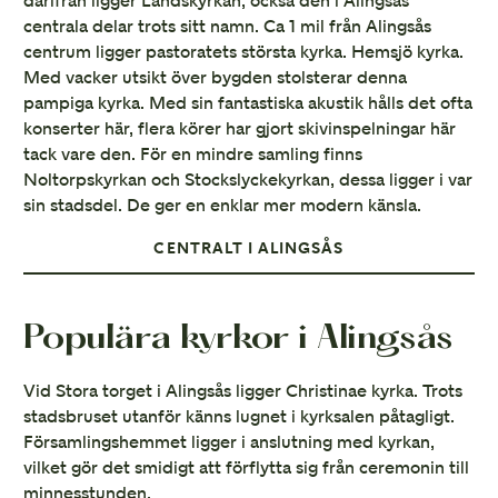
därifrån ligger Landskyrkan, också den i Alingsås
centrala delar trots sitt namn. Ca 1 mil från Alingsås
centrum ligger pastoratets största kyrka. Hemsjö kyrka.
Med vacker utsikt över bygden stolsterar denna
pampiga kyrka. Med sin fantastiska akustik hålls det ofta
konserter här, flera körer har gjort skivinspelningar här
tack vare den. För en mindre samling finns
Noltorpskyrkan och Stockslyckekyrkan, dessa ligger i var
sin stadsdel. De ger en enklar mer modern känsla.
CENTRALT I ALINGSÅS
Populära kyrkor i Alingsås
Vid Stora torget i Alingsås ligger Christinae kyrka. Trots
stadsbruset utanför känns lugnet i kyrksalen påtagligt.
Församlingshemmet ligger i anslutning med kyrkan,
vilket gör det smidigt att förflytta sig från ceremonin till
minnesstunden.