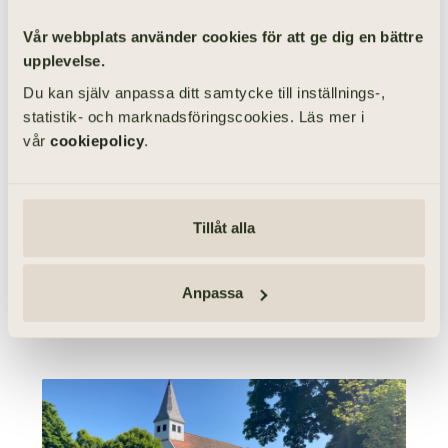
Vår webbplats använder cookies för att ge dig en bättre
upplevelse.
Du kan själv anpassa ditt samtycke till inställnings-,
statistik- och marknadsföringscookies. Läs mer i
vår
cookiepolicy
.
Västergötland · Alingsås
Ljusets kapell, Alingsås
Ljusets kapell, Alingsås är ett kapell som ligger i Alingsås i
Tillåt alla
Västergötland
Anpassa
FLER PLATSER I ALINGSÅS