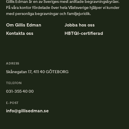
Gillis Edman är en av Sveriges mest anlitade begravningsbyråer.
På våra kontor fördelade över hela Västsverige hjälper vi kunder
med personliga begravningar och familjejuridik.
Om Gillis Edman
Jobba hos oss
Kontakta oss
HBTQI-certifierad
ADRESS
Skånegatan 17, 411 40 GÖTEBORG
TELEFON
031-355 40 00
E-POST
info@gillisedman.se