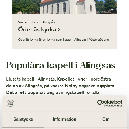
Västergötland · Alingsås
Ödenäs kyrka
Ödenäs kyrka är en kyrka som ligger i Alingsås i Västergötland
Populära kapell i Alingsås
Ljusets kapell i Alingsås. Kapellet ligger i nordöstra
delen av Alingsås, på vackra Nolby begravningsplats.
Det är ett populärt begravningskapell för alla
trosinriktningar och borgerliga begravningsceremonier.
Kapellet uppfördes på 1960-talet och har därefter
byggts ut och renoverats. Kapellet får allt sitt ljusinsläpp
från takets lanterna. Här finns plats för 110 personer.
Samtycke
Information
Om