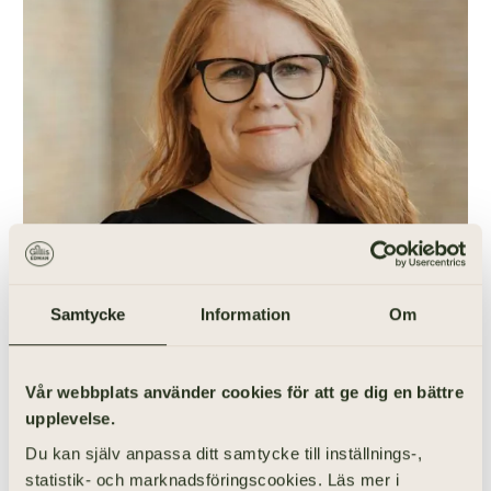
Samtycke
Information
Om
031-355 40 55
Vår webbplats använder cookies för att ge dig en bättre
upplevelse.
Vill du anordna en begravning i
Du kan själv anpassa ditt samtycke till inställnings-,
Hisings Backa? Prata med mig!
statistik- och marknadsföringscookies. Läs mer i