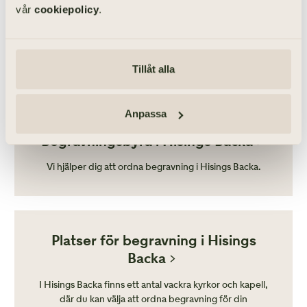
LOUISE KRAMSU
vår
cookiepolicy
.
Begravningsentreprenör
LÄS VIDARE
Tillåt alla
Anpassa
Begravningsbyrå i Hisings Backa
Vi hjälper dig att ordna begravning i Hisings Backa.
Platser för begravning i Hisings
Backa
I Hisings Backa finns ett antal vackra kyrkor och kapell,
där du kan välja att ordna begravning för din