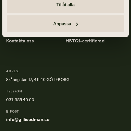
Tillåt alla
Gillis Edman är en av Sveriges mest anlitade begravningsbyråer.
På våra kontor fördelade över hela Västsverige hjälper vi kunder
med personliga begravningar och familjejuridik.
Anpassa
Om Gillis Edman
Jobba hos oss
Kontakta oss
HBTQI-certifierad
ADRESS
Skånegatan 17, 411 40 GÖTEBORG
TELEFON
031-355 40 00
E-POST
info@gillisedman.se