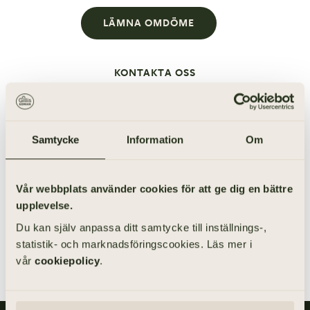
LÄMNA OMDÖME
KONTAKTA OSS
Samtycke
Information
Om
031-355 40 68
Vill du framföra något specifikt
Vår webbplats använder cookies för att ge dig en bättre
till oss? Ring mig.
upplevelse.
HÅKAN FRIBERG
Affärsområdeschef
Du kan själv anpassa ditt samtycke till inställnings-,
statistik- och marknadsföringscookies. Läs mer i
vår
cookiepolicy
.